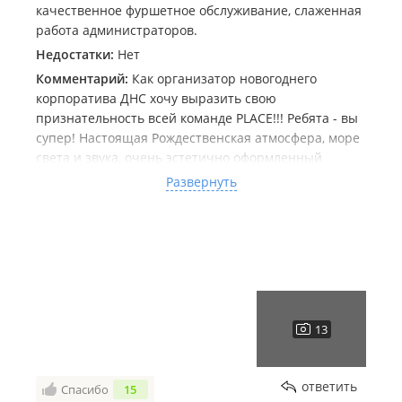
качественное фуршетное обслуживание, слаженная
работа администраторов.
Недостатки:
Нет
Комментарий:
Как организатор новогоднего
корпоратива ДНС хочу выразить свою
признательность всей команде PLACE!!! Ребята - вы
супер! Настоящая Рождественская атмосфера, море
света и звука, очень эстетично оформленный
интерьер. Вы умеете слышать своих клиентов, а это
Развернуть
самое важное. Работать с вами было просто и
приятно. Большая признательность всему
коллективу, ведь нужно понимать, насколько сложно
организовать, накормить и развеселить 500
человек, а потом еще и проследить , чтобы все
уехали домой ;))) но вам это удалось! Желаем вам
успехов и новых клиентов!!!
ответить
Спасибо
15