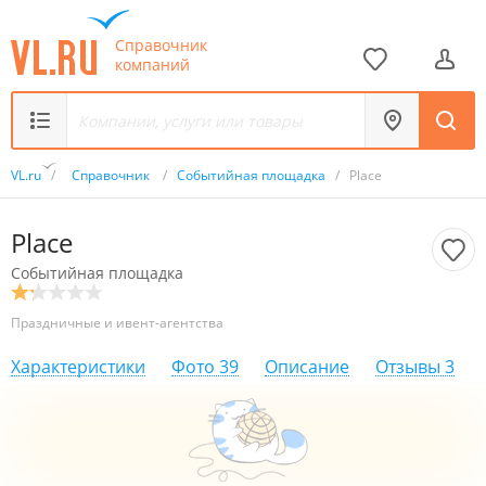
Справочник
компаний
VL.ru
/
Справочник
/
Событийная площадка
/
Place
Place
Событийная площадка
Праздничные и ивент-агентства
Характеристики
Фото
39
Описание
Отзывы
3