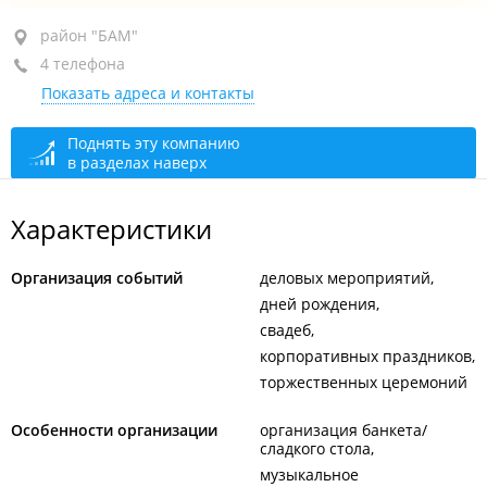
район "БАМ", ул. Днепровская, 100/12
район "БАМ"
4 телефона
1-й этаж
Показать адреса и контакты
+7 (423) 209-00-09
+7 914 792-78-80
Поднять эту компанию
в разделах наверх
+7 984 199-00-09
+7 964 430-81-60
Характеристики
Бронирование
закрыто, откроется в 10:00
Организация событий
деловых мероприятий
дней рождения
свадеб
корпоративных праздников
торжественных церемоний
Особенности организации
организация банкета/
сладкого стола
музыкальное