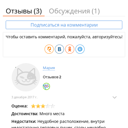
кухня. Для владельцев автотранспорта на территории
Отзывы
(3)
Обсуждения
(1)
комплекса расположена вместительная парковка до 100
машин.
Подписаться на комментарии
"Place" оснащен современным звуковым, световым и
сценическим оборудованием.
Чтобы оставить комментарий, пожалуйста, авторизуйтесь!
ООО "Плэйс".
Мария
Отзывов
2
3 декабря 2017 г.
Оценка:
Достоинства:
Много места
Недостатки:
Неудобное расположение, внутри
недостаточно тепловых пушек, столы неудобно