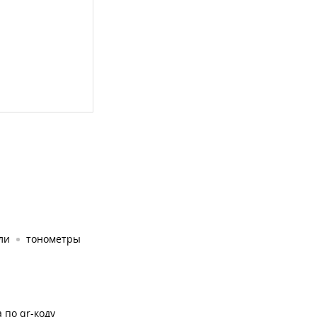
ли
тонометры
 по qr-коду