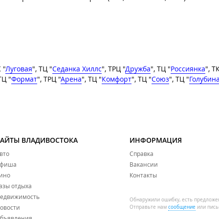
 "
Луговая
", ТЦ "
Седанка Хиллс
", ТРЦ "
Дружба
", ТЦ "
Россиянка
", Т
ТЦ "
Формат
", ТРЦ "
Арена
", ТЦ "
Комфорт
", ТЦ "
Союз
", ТЦ "
Голубин
САЙТЫ ВЛАДИВОСТОКА
ИНФОРМАЦИЯ
вто
Справка
фиша
Вакансии
ино
Контакты
азы отдыха
едвижимость
Обнаружили ошибку, есть предложе
овости
Отправьте нам
сообщение
или пись
бъявления