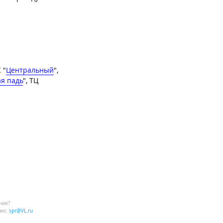
К "
Центральный
",
ая падь
", ТЦ
ния?
мо:
spr@VL.ru