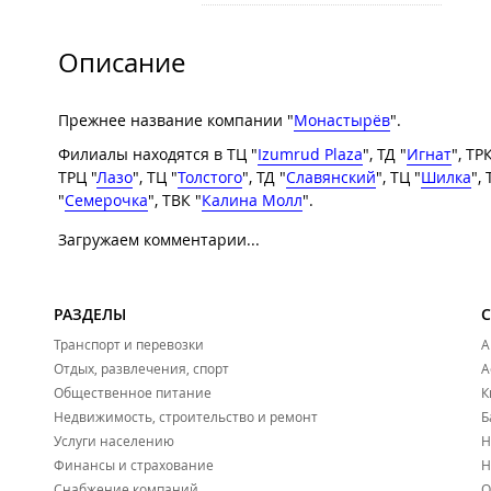
Описание
Прежнее название компании "
Монастырёв
".
Филиалы находятся в ТЦ "
Izumrud Plaza
", ТД "
Игнат
", ТРК
ТРЦ "
Лазо
", ТЦ "
Толстого
", ТД "
Славянский
", ТЦ "
Шилка
", 
"
Семерочка
", ТВК "
Калина Молл
".
Загружаем комментарии...
РАЗДЕЛЫ
Транспорт и перевозки
А
Отдых, развлечения, спорт
А
Общественное питание
К
Недвижимость, строительство и ремонт
Б
Услуги населению
Н
Финансы и страхование
Н
Снабжение компаний
О