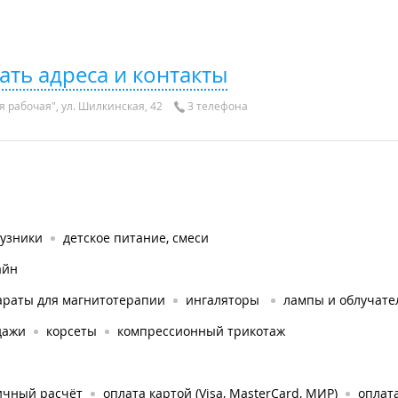
ать адреса и контакты
я рабочая", ул. Шилкинская, 42
3 телефона
гузники
детское питание, смеси
айн
араты для магнитотерапии
ингаляторы
лампы и облучате
дажи
корсеты
компрессионный трикотаж
ичный расчёт
оплата картой (Visa, MasterCard, МИР)
оплата