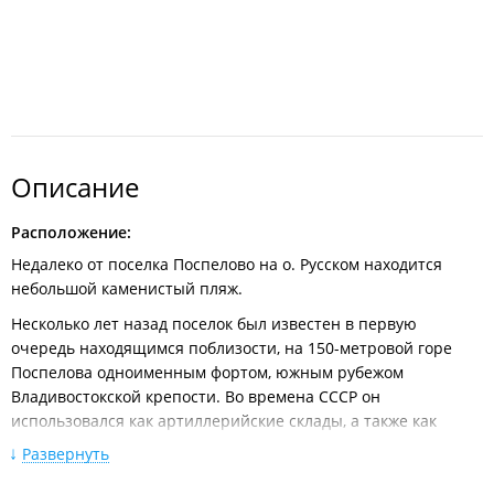
Описание
Расположение:
Недалеко от поселка Поспелово на о. Русском находится
небольшой каменистый пляж.
Несколько лет назад поселок был известен в первую
очередь находящимся поблизости, на 150-метровой горе
Поспелова одноименным фортом, южным рубежом
Владивостокской крепости. Во времена СССР он
использовался как артиллерийские склады, а также как
склады боезапасов Школы Оружия КТОФ. Сегодня форт
Развернуть
остается памятником русскому фортификационному
искусству и достопримечательностью мирового масштаба.