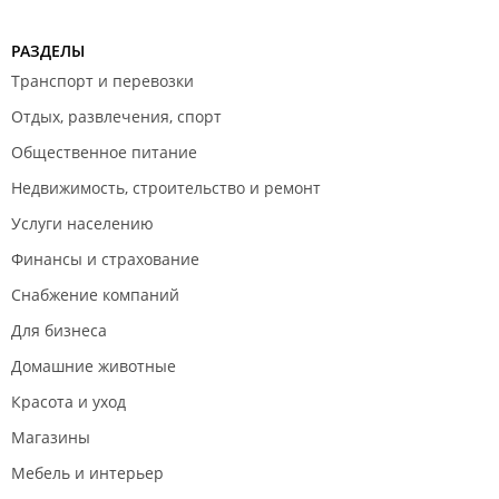
Владивостока собрали КамАЗ мусора на субботнике возле
станции ГИМС
.
РАЗДЕЛЫ
2025 год
Транспорт и перевозки
В районе Поспелово в следующем году может появиться
Отдых, развлечения, спорт
штрафстоянка для катеров.
Общественное питание
Недвижимость, строительство и ремонт
Услуги населению
Финансы и страхование
Снабжение компаний
Для бизнеса
Домашние животные
Красота и уход
Магазины
Мебель и интерьер