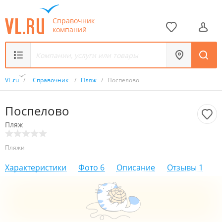
Справочник
компаний
VL.ru
/
Справочник
/
Пляж
/
Поспелово
Поспелово
Пляж
Пляжи
Характеристики
Фото
6
Описание
Отзывы
1