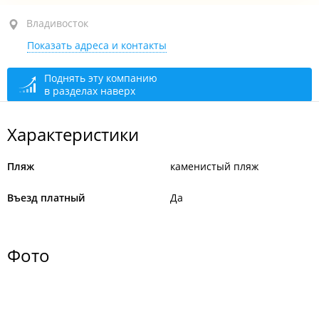
Владивосток
Владивосток
Показать адреса и контакты
о. Русский, пос. Поспелово
Поднять эту компанию
в разделах наверх
Характеристики
Пляж
каменистый пляж
Въезд платный
Да
Фото