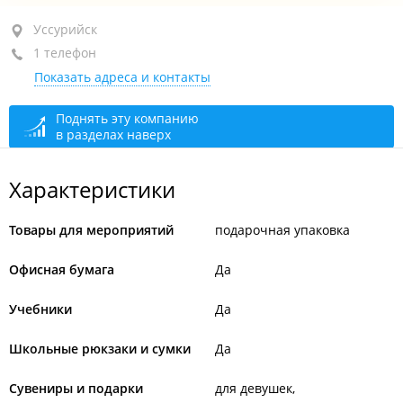
Уссурийск, ул. Чичерина, 105
Уссурийск
1 телефон
ТЦ "Новый ГУМ", 1-й этаж, напротив Галамарт
Показать адреса и контакты
закрыто, откроется в 10:00
Поднять эту компанию
в разделах наверх
Характеристики
Товары для мероприятий
подарочная упаковка
Офисная бумага
Да
Учебники
Да
Школьные рюкзаки и сумки
Да
Сувениры и подарки
для девушек