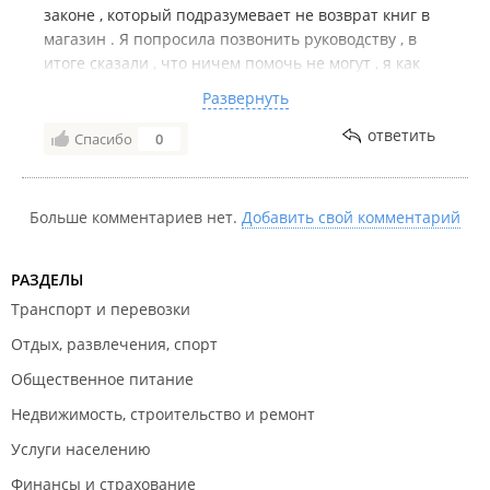
законе , который подразумевает не возврат книг в
магазин . Я попросила позвонить руководству , в
итоге сказали , что ничем помочь не могут , я как
покупатель не права! Все чеки я принесла , книга в
Развернуть
том же состоянии , все ценники сохранены ! При
этом я встретилась с абсолютным равнодушием !
ответить
Спасибо
0
При покупке , продавец ничего не сказал о не
возврате ! Книга стоит 530 рублей и это не дешевая
цена за книгу с картинками ! Я возмущена таким
Больше комментариев нет.
Добавить свой комментарий
отношением к клиентам !
РАЗДЕЛЫ
Транспорт и перевозки
Отдых, развлечения, спорт
Общественное питание
Недвижимость, строительство и ремонт
Услуги населению
Финансы и страхование