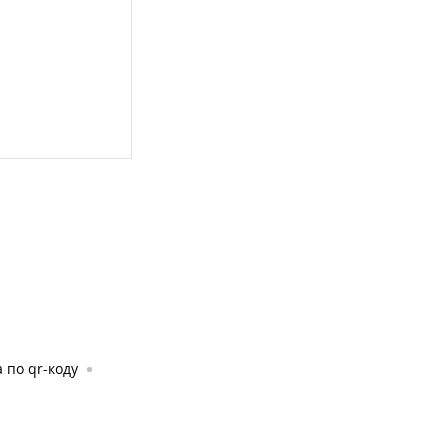
 по qr-коду