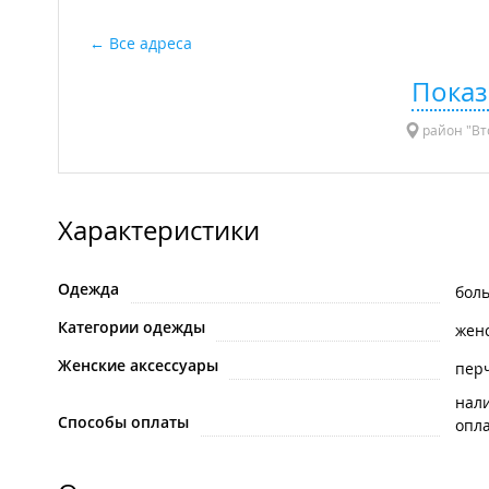
Все адреса
Показ
район "Вто
Характеристики
Одежда
бол
Категории одежды
жен
Женские аксессуары
пер
нал
Способы оплаты
опла