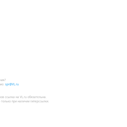
ния?
мо:
spr@VL.ru
лов
ссылка на VL.ru
обязательна.
 только при наличии гиперссылки.