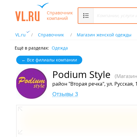
Справочник
компаний
VL.ru
Справочник
Магазин женской одежды
Ещё в разделах:
Одежда
← Все филиалы компании
Podium Style
(Магази
район "Вторая речка", ул. Русская, 
Отзывы 3