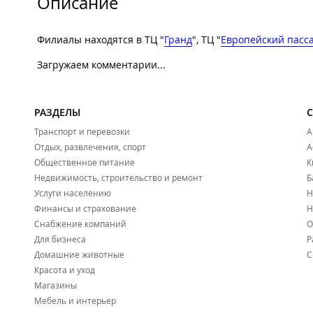
Описание
Филиалы находятся в ТЦ "
Гранд
", ТЦ "
Европейский пасс
Загружаем комментарии...
РАЗДЕЛЫ
Транспорт и перевозки
А
Отдых, развлечения, спорт
А
Общественное питание
К
Недвижимость, строительство и ремонт
Б
Услуги населению
Н
Финансы и страхование
Н
Снабжение компаний
О
Для бизнеса
Р
Домашние животные
С
Красота и уход
Магазины
Мебель и интерьер