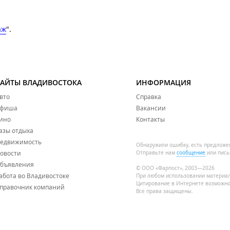
аж
".
САЙТЫ ВЛАДИВОСТОКА
ИНФОРМАЦИЯ
вто
Справка
фиша
Вакансии
ино
Контакты
азы отдыха
едвижимость
Обнаружили ошибку, есть предложе
овости
Отправьте нам
сообщение
или пись
бъявления
© ООО «Фарпост», 2003—2026
абота во Владивостоке
При любом использовании материа
Цитирование в Интернете возможно
правочник компаний
Все права защищены.