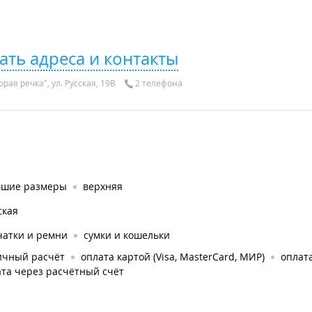
ать адреса и контакты
рая речка", ул. Русская, 19В
2 телефона
ьшие размеры
верхняя
ская
чатки и ремни
сумки и кошельки
ичный расчёт
оплата картой (Visa, MasterCard, МИР)
оплата
та через расчётный счёт