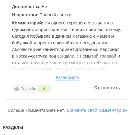
Достоинства:
Нет
Недостатки:
Полный спектр
Комментарий:
Ни одного хорошего отзыва ни в
одном инфо пространстве- теперь понятно почему.
Сегодня побывала в данном магазине с мамой и
бабушкой и просто в дичайшем негодовании.
Абсолютно не клиентоориентированный персонал
в носках-сеточка под сандали, с немытой головой и
отчаянно жующие жвачку, смотрят на тебя как на
бродягу со словами «этоооо классссиииикааа
девууушка».
Развернуть
Раз пять упомянули «у нас дешевых вещей нет» на
ответить
Спасибо
4
любой вопрос о стоимости, с закатанными глазами
🙄 но ситуация которая с нами произошла просто из
ряда вон…
Мама моя, в отличие от меня, довольно скромный и
Больше комментариев нет.
Добавить свой комментарий
вежливый человек, хотела примерить платье,
висевшее именно в ее размере только на манекене.
РАЗДЕЛЫ
Мало того, что эти «бабы» позволяли себе