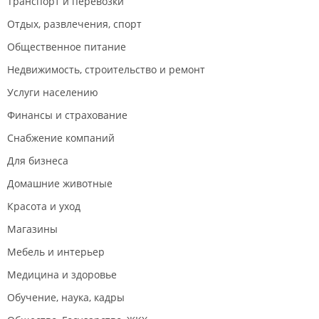
Транспорт и перевозки
насмехаться и передразнивать клиентов, вроде «да
вы сначала разберитесь, дома посмотрите, что у вас
Отдых, развлечения, спорт
есть, а потом и приходите». Сотрудники
Общественное питание
предложили примерить тот же фасон и тот же
размер, но в другом цвете. Мы согласились.
Недвижимость, строительство и ремонт
Примерив, оказалось, что все же не до конца
Услуги населению
понятно, как сядет именно желаемый цвет, поэтому
мы попросили ВСЕ ЖЕ снять платье с манекена для
Финансы и страхование
примерки, после чего сотрудники 5 РАЗ
Снабжение компаний
ПЕРЕСПРОСИЛИ точно ли стоит снимать, уверены
ли мы, что нам нравится.
Для бизнеса
Господи, я совершенно не могу понять и принять,
Домашние животные
на сколько надо быть ленивой и не
заинтересованной, чтобы снятие с манекена для
Красота и уход
непосредственного покупателя вылилось в такую
Магазины
проблему.
Мебель и интерьер
Не выдержав, я начала возмущаться, почему вы
постоянно переспрашиваете и до сих пор не
Медицина и здоровье
снимаете платье, в чем проблема?
Обучение, наука, кадры
На что, соответственно, меня выставили
грубиянкой. Как будто, чтобы снять платье с