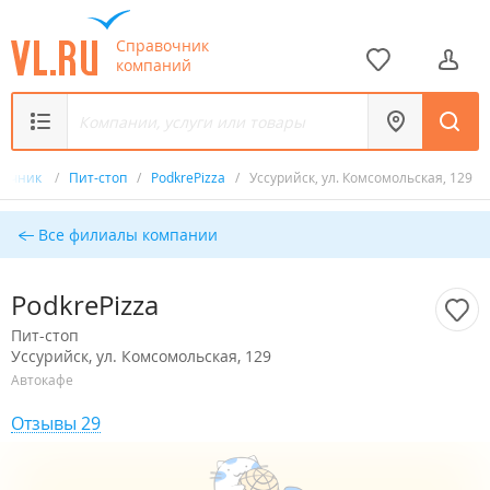
Справочник
компаний
вочник
/
Пит-стоп
/
PodkrePizza
/
Уссурийск, ул. Комсомольская, 129
Все филиалы компании
PodkrePizza
Пит-стоп
Уссурийск, ул. Комсомольская, 129
Автокафе
Отзывы 29