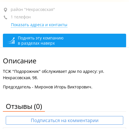
район "Некрасовская", ул. Некрасовская, 98
район "Некрасовская"
1 телефон
оф. 73
Показать адреса и контакты
+7 (423) 266-38-38
сегодня закрыто
Поднять эту компанию
в разделах наверх
Приемные часы
сегодня закрыто
Описание
ТСЖ "Подорожник" обслуживает дом по адресу: ул.
Некрасовская, 98.
Председатель - Миронов Игорь Викторович.
Отзывы
(0)
Подписаться на комментарии