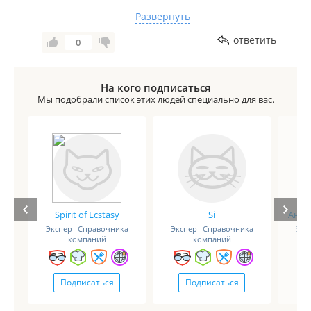
проинформировать. Подробнее о происшествии
Развернуть
мы писали на сайте
https://podryad.tv/vladivostok/news/10-ianvaria-
ответить
0
byla-sovershena-ddos-ataka-na-server-podriada
Подскажите, пожалуйста, еще наблюдаются
сложности с услугой?
На кого подписаться
Мы подобрали список этих людей специально для вас.
Spirit of Ecstasy
Si
Анге
Эксперт Справочника
Эксперт Справочника
Экс
компаний
компаний
Подписаться
Подписаться