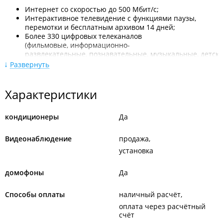
Интернет со скоростью до 500 Мбит/с;
Интерактивное телевидение с функциями паузы,
перемотки и бесплатным архивом 14 дней;
Более 330 цифровых телеканалов
(фильмовые, информационно-
развлекательные, познавательные, музыкальные, детски
спортивные, каналы для взрослых (по запросу);
Развернуть
Установка и продажа кондиционеров в летний период.
Подключение 7 дней в неделю бесплатно. Специальные
Характеристики
условия подключения и тарифы для льготных категорий
граждан.
кондиционеры
Да
Новости:
2025 год
Видеонаблюдение
продажа
Тепло и поддержка: «Подряд» помог создать атмосферу
установка
веломарафона «Момент истины – 2025».
домофоны
Да
Способы оплаты
наличный расчёт
оплата через расчётный
счёт