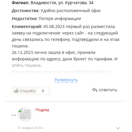
Филиал:
Владивосток, ул. Курчатова, 34
Достоинства:
Удобно расположенный офис
Недостатки:
Потеря информации
Комментарий:
05.08.2023 первый раз разместила
заявку на подключение через сайт - на следующий
день связались по телефону, подтвердили и на этом
тишина.
26.12.2023 лично зашла в офис, приняли
информацию по адресу, дали буклет по тарифам. И
опять тишина.
Вам настолько не нужны наши 30 000 рублей за
подключение и частный сектор настолько
Развернуть
неинтересен как клиенты? С учетом того, что у всех
ответить
Спасибо
0
соседей Подряд, телодвижений для подключения
минимум.
Подряд
31 января 2024 г.