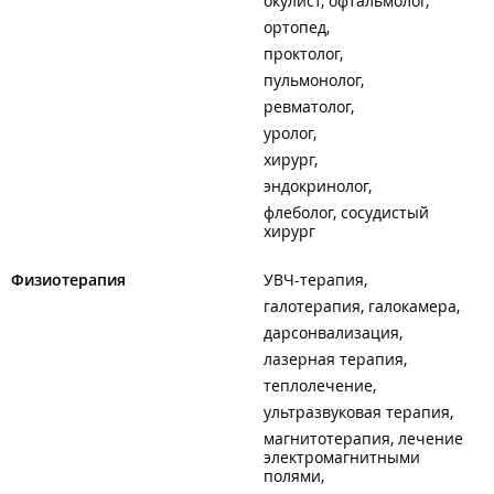
окулист, офтальмолог
ортопед
проктолог
пульмонолог
ревматолог
уролог
хирург
эндокринолог
флеболог, сосудистый
хирург
Физиотерапия
УВЧ-терапия
галотерапия, галокамера
дарсонвализация
лазерная терапия
теплолечение
ультразвуковая терапия
магнитотерапия, лечение
электромагнитными
полями