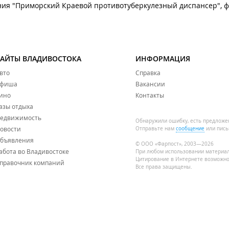
ия "Приморский Краевой противотуберкулезный диспансер", 
САЙТЫ ВЛАДИВОСТОКА
ИНФОРМАЦИЯ
вто
Справка
фиша
Вакансии
ино
Контакты
азы отдыха
едвижимость
Обнаружили ошибку, есть предложе
овости
Отправьте нам
сообщение
или пись
бъявления
© ООО «Фарпост», 2003—2026
абота во Владивостоке
При любом использовании материа
Цитирование в Интернете возможно
правочник компаний
Все права защищены.