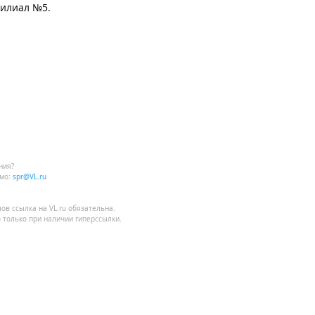
филиал №5.
ния?
мо:
spr@VL.ru
лов
ссылка на VL.ru
обязательна.
 только при наличии гиперссылки.