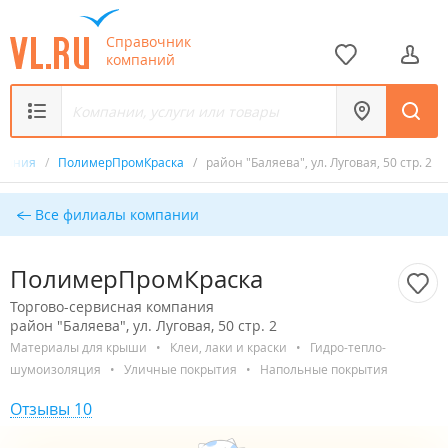
Справочник
компаний
мпания
/
ПолимерПромКраска
/
район "Баляева", ул. Луговая, 50 стр. 2
Все филиалы компании
ПолимерПромКраска
Торгово-сервисная компания
район "Баляева", ул. Луговая, 50 стр. 2
Материалы для крыши
•
Клеи, лаки и краски
•
Гидро-тепло-
шумоизоляция
•
Уличные покрытия
•
Напольные покрытия
Отзывы 10