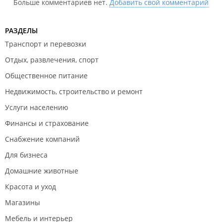
Больше комментариев нет.
Добавить свой комментарий
что изделия изготовленные по индивидуальным
размерам ВОЗВРАТУ НЕ ПОДЛЕЖАТ; Во-вторых
согласно Статье 502 ГК РФ обмен и возврат
РАЗДЕЛЫ
товара осуществляется в течение 14 дней, а
Транспорт и перевозки
некогда Вы посчитаете нужным. Очень жаль, что
Отдых, развлечения, спорт
добрые намерения и желание помочь были Вами
неоцененны.
Общественное питание
Недвижимость, строительство и ремонт
Услуги населению
Финансы и страхование
Снабжение компаний
Для бизнеса
Домашние животные
Красота и уход
Магазины
Мебель и интерьер