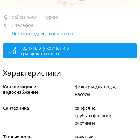
район "БАМ", ул. Днепровская, 119Д
район "БАМ", "Чуркин"
(Склад)
1 телефон
открыто: 09:00–18:00
Показать адреса и контакты
Поднять эту компанию
в разделах наверх
Характеристики
Канализация и
фильтры для воды
водоснабжение
насосы
Сантехника
санфаянс
трубы и фитинги
счетчики
Теплые полы
водяные