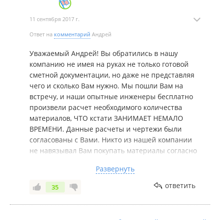
11 сентября 2017 г.
Ответ на
комментарий
Андрей
Уважаемый Андрей! Вы обратились в нашу
компанию не имея на руках не только готовой
сметной документации, но даже не представляя
чего и сколько Вам нужно. Мы пошли Вам на
встречу, и наши опытные инженеры бесплатно
произвели расчет необходимого количества
материалов, ЧТО кстати ЗАНИМАЕТ НЕМАЛО
ВРЕМЕНИ. Данные расчеты и чертежи были
согласованы с Вами. Никто из нашей компании
не навязывал Вам покупать материалы согласно
составленной нами смете. Мы уверены, если бы
Развернуть
монтаж крыши осуществляли
КВАЛИФИЦИРОВАННЫЕ специалисты, то
ответить
35
вопросов возврата якобы лишних доборных
элементов не возник.
Касаемо возврата: Во-первых мы вам объяснили,