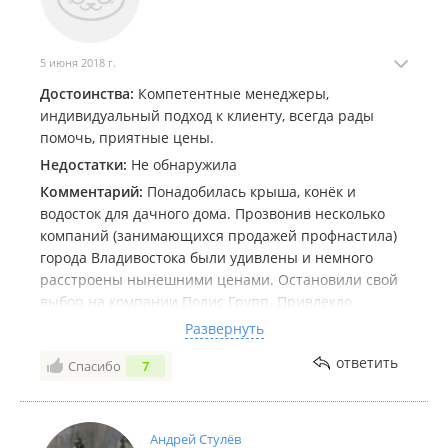
5 июня 2018 г.
Достоинства:
Компетентные менеджеры,
индивидуальный подход к клиенту, всегда рады
помочь, приятные цены.
Недостатки:
Не обнаружила
Комментарий:
Понадобилась крыша, конёк и
водосток для дачного дома. Прозвонив несколько
компаний (занимающихся продажей профнастила)
города Владивостока были удивлены и немного
расстроены нынешними ценами. Остановили свой
выбор на компании Полис Групп. Привлекло
отношение цены и качества, а также понравилось
Развернуть
обслуживание. Дружелюбный менеджер,
ответить
Спасибо
7
проконсультировал нас по всем возникшем
вопросам. Наш заказ изготовились довольно
быстро, помогли организовать доставку. В общем
остались всем довольны.
Андрей Стулёв