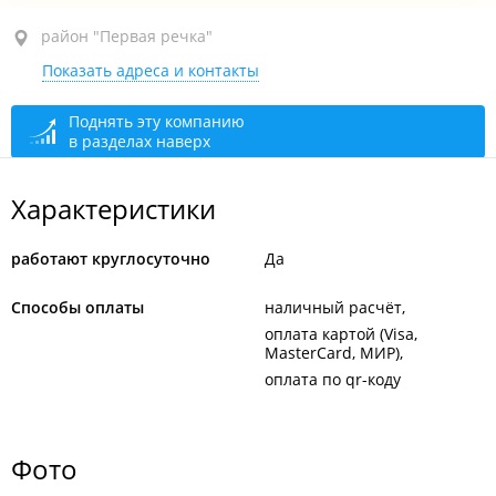
район "Первая речка", ул. Амурская, 82 стр. 2
район "Первая речка"
Показать адреса и контакты
круглосуточно
Поднять эту компанию
в разделах наверх
Характеристики
работают круглосуточно
Да
Способы оплаты
наличный расчёт
оплата картой (Visa,
MasterCard, МИР)
оплата по qr-коду
Фото