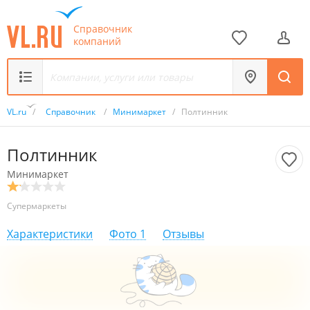
Справочник
компаний
VL.ru
/
Справочник
/
Минимаркет
/
Полтинник
Полтинник
Минимаркет
Супермаркеты
Характеристики
Фото
1
Отзывы