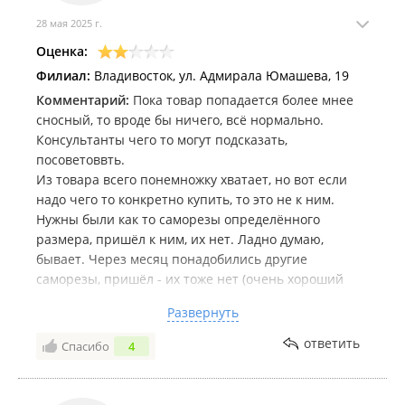
28 мая 2025 г.
Оценка:
Филиал:
Владивосток, ул. Адмирала Юмашева, 19
Комментарий:
Пока товар попадается более мнее
сносный, то вроде бы ничего, всё нормально.
Консультанты чего то могут подсказать,
посоветоввть.
Из товара всего понемножку хватает, но вот если
надо чего то конкретно купить, то это не к ним.
Нужны были как то саморезы определённого
размера, пришёл к ним, их нет. Ладно думаю,
бывает. Через месяц понадобились другие
саморезы, пришёл - их тоже нет (очень хороший
магазин, ну прям всё есть).
Развернуть
Купил на днях полиуретановый герметик в
"колбасках" и пистолет зубровский к ним.
ответить
Спасибо
4
Через день решил поработать, вставил герметик в
пистолет, начинаю работать, а у пистолета из под
резьбы в передней насадке с носиком гермптик