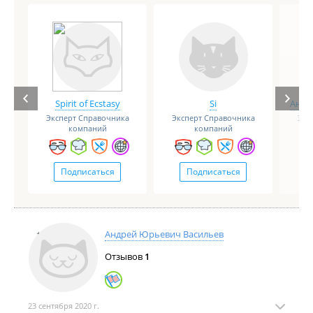
Spirit of Ecstasy
Si
Анге
Эксперт Справочника
Эксперт Справочника
Экс
компаний
компаний
Подписаться
Подписаться
Андрей Юрьевич Васильев
Отзывов
1
23 сентября 2020 г.