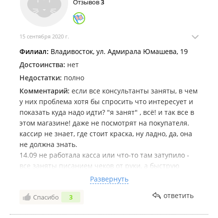
Помощника - это кладезь строительных знания!
Отзывов
3
Недостатки:
Стоит откровенно отметить, что меня
раздражает хамство покупателей персоналу
магазинов Помощник. Самое главное что люди по
15 сентября 2020 г.
своей вине совершив ошибку порой кричат на
Филиал:
Владивосток, ул. Адмирала Юмашева, 19
продавцов, хамят им, или угрожают им. Не один раз
Достоинства:
нет
видел, как покупатели БЕЗОСНОВАТЕЛНО ТЫкали
продавцам, издевались над ними, устраивали
Недостатки:
полно
скандалы, и всячески провоцировали продавцов-
Комментарий:
если все консультанты заняты, в чем
консультантов, зачастую пребывая в состоянии
у них проблема хотя бы спросить что интересует и
алкогольного опьянения и/или незаконно
показать куда надо идти? "я занят" , всё! и так все в
требовали обменять товар который был
этом магазине! даже не посмотрят на покупателя.
покупателями разбит, частично утерян,
кассир не знает, где стоит краска, ну ладно, да, она
неправильно установлен, или куплен по ошибке
не должна знать.
самого покупателя.
14.09 не работала касса или что-то там затупило -
Самым большим недостатком считаю, что продавцы
все заняты писанием чеков от руки, а быструю
не могут ничего сказать в ответ, и вынуждены
покупку не совершить, две женщины сидят в
Развернуть
терпеть это хамство, безнаказанность таких
телефонах у компов, пока покупатель смотрит на
покупателей не должна оставаться без наказания !!!
ответить
Спасибо
3
часы и думает как побыстрей совершить покупку.
больше никогда в ваш магазин не заеду, ХОТЯ