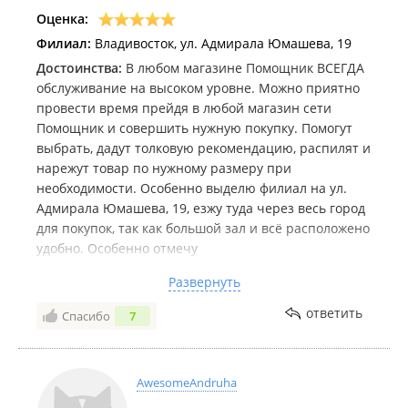
Оценка:
Филиал:
Владивосток, ул. Адмирала Юмашева, 19
Достоинства:
В любом магазине Помощник ВСЕГДА
обслуживание на высоком уровне. Можно приятно
провести время прейдя в любой магазин сети
Помощник и совершить нужную покупку. Помогут
выбрать, дадут толковую рекомендацию, распилят и
нарежут товар по нужному размеру при
необходимости. Особенно выделю филиал на ул.
Адмирала Юмашева, 19, езжу туда через весь город
для покупок, так как большой зал и всё расположено
удобно. Особенно отмечу
высококвалифицированный персонал этого
Развернуть
филиала магазина, всегда рады помочь (наверно
отсюда и название Помощник). На кассе всегда
ответить
Спасибо
7
улыбаются и рады. Кстати в этот магазин
обращаются все мои друзья и знакомые. Никогда не
навязывают купить ненужные товары, помогут
AwesomeAndruha
сэкономить там где это нужно! Каждый продавец