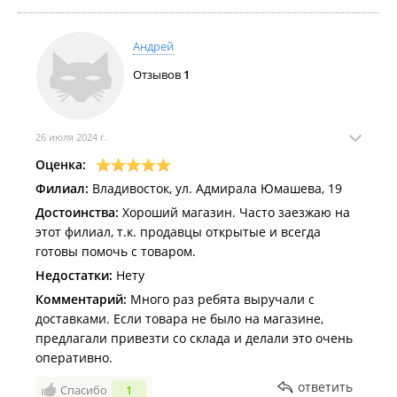
силами !!!) Дорогу.
Это придомовая территория а не сквозной проезд
Андрей
для ваших грузовиков.
Отзывов
1
26 июля 2024 г.
Оценка:
Филиал:
Владивосток, ул. Адмирала Юмашева, 19
Достоинства:
Хороший магазин. Часто заезжаю на
этот филиал, т.к. продавцы открытые и всегда
готовы помочь с товаром.
Недостатки:
Нету
Комментарий:
Много раз ребята выручали с
доставками. Если товара не было на магазине,
предлагали привезти со склада и делали это очень
оперативно.
ответить
Спасибо
1