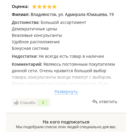
Оценка:
Филиал:
Владивосток, ул. Адмирала Юмашева, 19
Достоинства:
Большой ассортимент
Демократичные цены
Вежливые консультанты
Удобное расположение
Бонусная система
Недостатки:
Не всегда есть товар в наличии
Комментарий:
Являюсь постоянным покупателем
данной сети. Очень нравится большой выбор
товара, консультанты всегда помогут с выбором.
Время ожидания на складе минимальное. Если
товар тяжёлый или габаритные, можно подъехать
Развернуть
на машине к воротам.
ответить
Спасибо
3
На кого подписаться
Мы подобрали список этих людей специально для вас.