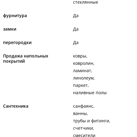
Дополнительно разработана и внедрена система бонусов.
стеклянные
Бонусы начисляются на карту клиента и могут быть
использованы в качестве оплаты.
фурнитура
Да
ООО "Город мастеров".
замки
Да
ООО "Помощник".
перегородки
Да
Филиалы находятся в ТЦ "
Эгершельд
", ​ТЦ "
Зеленый Угол
", ТЦ
"
Виктория
", ТЦ "
Астерлин
", ТЦ "
Регион
", ТЦ "
Патрокл
".
Продажа напольных
ковры
покрытий
ковролин
ламинат
линолеум
паркет
наливные полы
Сантехника
санфаянс
ванны
трубы и фитинги
счетчики
смесители