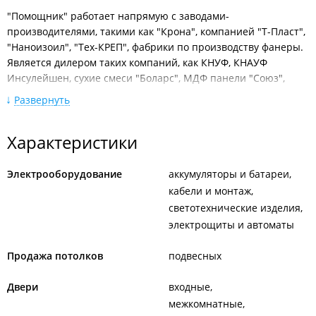
"Помощник" работает напрямую с заводами-
производителями, такими как "Крона", компанией "Т-Пласт",
"Наноизоил", "Тех-КРЕП", фабрики по производству фанеры.
Является дилером таких компаний, как КНУФ, КНАУФ
Инсулейшен, сухие смеси "Боларс", МДФ панели "Союз",
напольный плинтус "Арбитон", линолеум ТАРКЕТТ, паркет
Развернуть
PROTEKO, HANSOL, мебель для ванных комнат СПЕКТРУМ,
фаянс САНИТА и многие другие. Все стройматериалы имеют
Характеристики
паспорта качества и сертификаты соответствия.
Обеспечение стройплощадки всеми необходимыми
Электрооборудование
аккумуляторы и батареи
материалами для сухого строительства. В распоряжении
кабели и монтаж
компании более 12000 позиций сухих смесей, красок,
светотехнические изделия
паркета, фанеры, металлопрофиля, теплоизоляции,
электрики, сантехники, пластиковых и МДФ панелей,
электрощиты и автоматы
плинтуса и других строительных и отделочных материалов,
инструмента и расходников.
Продажа потолков
подвесных
"Помощник" сотрудничает со строительными бригадами,
Двери
входные
снабженцами, прорабами.
межкомнатные