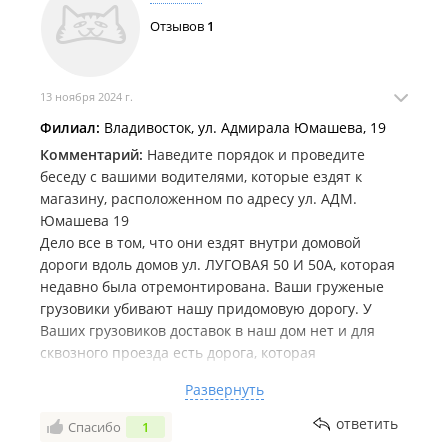
средств за бракованный товар.
Отзывов
1
Больше ни ногой в эту сеть магазинов.
13 ноября 2024 г.
Филиал:
Владивосток, ул. Адмирала Юмашева, 19
Комментарий:
Наведите порядок и проведите
беседу с вашими водителями, которые ездят к
магазину, расположенном по адресу ул. АДМ.
Юмашева 19
Дело все в том, что они ездят внутри домовой
дороги вдоль домов ул. ЛУГОВАЯ 50 И 50А, которая
недавно была отремонтирована. Ваши груженые
грузовики убивают нашу придомовую дорогу. У
Ваших грузовиков доставок в наш дом нет и для
сквозного проезда есть дорога, которая
располагается за домом. Но она не в лучшем
Развернуть
состоянии. Почему ваши водителя не ездят там.
Ваши водители берегут свое авто разбивая тем
ответить
Спасибо
1
самым нашу отремонтированную ( не вашими