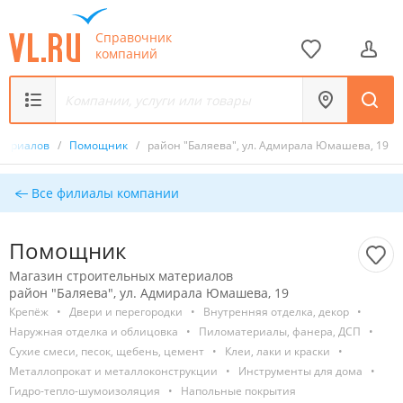
Справочник
компаний
атериалов
/
Помощник
/
район "Баляева", ул. Адмирала Юмашева, 19
Все филиалы компании
Помощник
Магазин строительных материалов
район "Баляева", ул. Адмирала Юмашева, 19
Крепёж
•
Двери и перегородки
•
Внутренняя отделка, декор
•
Наружная отделка и облицовка
•
Пиломатериалы, фанера, ДСП
•
Сухие смеси, песок, щебень, цемент
•
Клеи, лаки и краски
•
Металлопрокат и металлоконструкции
•
Инструменты для дома
•
Гидро-тепло-шумоизоляция
•
Напольные покрытия