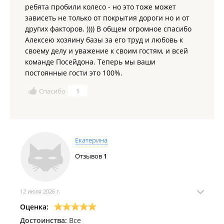
лицами, не проживающими на базе, возможно только
ребята пробили колесо - но это тоже может
по предварительному согласованию с
зависеть не только от покрытия дороги но и от
администрацией.
других факторов. )))) В общем огромное спасибо
Животные:
допускается размещение с собаками
Алексею хозяину базы за его труд и любовь к
мелких пород (500 руб./сутки).
Бронирование:
осуществляется по предоплате. При
своему делу и уважение к своим гостям, и всей
отмене бронирования менее чем за 10 дней до заезда
команде Посейдона. Теперь мы ваши
удерживается сумма в размере стоимости одних суток
постоянные гости это 100%.
проживания (от 4 000 до 12 400 руб.). В случае
отсутствия повторной сдачи домика на эти даты, сумма
Спасибо
1
упущенной выгоды удерживается из задатка.
ИП Копецкий А. Ю.
База отдыха в
Едином реестре объектов классификации в
сфере туристской индустрии
.
Екатерина
Отзывов
1
12 июля 2026 г.
Оценка:
Достоинства:
Все