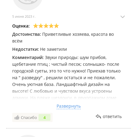
помыться 2-м человекам, дальше ждешь, пока
нагреется.
На территории готовят плов - не вкусный. Очень
5 июня 2023 г.
зажаренное мясо и недоваренный рис, выкинули
Оценка:
все три порции.
Достоинства:
Приветливые хозяева, красота во
всём
Недостатки:
Не заметили
Комментарий:
Звуки природы: шум прибоя,
щебетание птиц ; чистый песок; солнышко- после
городской суеты, это то что нужно! Приехав только
на " разведку" , решили остаться и не пожалели.
Очень уютная база. Ландшафтный дизайн на
высоте! С любовью и чувством вкуса устроены
домики. На пляже шезлонги, в двухэтажном доме
новая мебель, в туалетной комнате полы с
Развернуть
подогревом. Всё для гостей. Панорамные окна 2
ответить
Спасибо
4
этажа выходят на море. По запросу предоставляют
постельное бельё и посуду. Вернулись только вчера
с базы, по дороге домой уже мечтали вернуться.