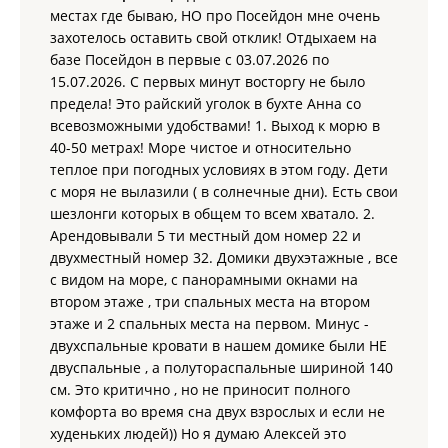
000 руб.; 10.09–20.09 — 6 000 руб.
местах где бываю, НО про Посейдон мне очень
Делюкс № 4, 6, 7, 26 — до 4 человек, с верандой:
май–
захотелось оставить свой отклик! Отдыхаем на
июнь: от 2 до 4 суток — 5 000 руб., от 5 суток — 4 500
базе Посейдон в первые с 03.07.2026 по
руб.; 01.07–10.07 — 7 500 руб.; 10.07–15.07 — 8 500 руб.;
15.07.2026. С первых минут восторгу не было
15.07–31.08 (от 5 суток) — 10 000 руб.; 01.09–10.09 — 9
000 руб.; 10.09–20.09 — 6 000 руб.
предела! Это райский уголок в бухте Анна со
Делюкс № 23, 24, 25 — до 4 человек, без
всевозможными удобствами! 1. Выход к морю в
веранды:
май–июнь: 1 сутки — 6 000 руб., от 5 суток —
40-50 метрах! Море чистое и относительно
4 000 руб.; 01.07–10.07 — 7 000 руб.; 10.07–15.07 — 8
теплое при погодных условиях в этом году. Дети
300 руб.; 15.07–31.08 (от 5 суток) — 9 300 руб.; 01.09–
с моря не вылазили ( в солнечные дни). Есть свои
10.09 — 7 500 руб.; 10.09–20.09 — 6 000 руб.
Делюкс № 27–30 — до 4 человек, без веранды:
май–
шезлонги которых в общем то всем хватало. 2.
июнь: от 5 суток — 4 000 руб.; 01.07–10.07 — 6 400 руб.;
Арендовывали 5 ти местный дом номер 22 и
10.07–15.07 — 8 000 руб.; 15.07–31.08 (от 5 суток) — 8
двухместный номер 32. Домики двухэтажные , все
700 руб.; 01.09–10.09 — 7 500 руб.; 10.09–20.09 — 6 000
с видом на море, с панорамными окнами на
руб.
втором этаже , три спальных места на втором
Одноэтажные люксы и эконом:
этаже и 2 спальных места на первом. Минус -
Люкс № 1 — до 4 человек, без веранды:
двухспальные кровати в нашем домике были НЕ
май–июнь —
4 000 руб.; 01.07–10.07 — 5 500 руб.; 10.07–15.07 — 7
двуспальные , а полутораспальные шириной 140
000 руб.; 15.07–31.08 (от 5 суток) — 7 500 руб.; 01.09–
см. Это критично , но не приносит полного
10.09 — 6 500 руб.; 10.09–20.09 — 6 000 руб.
комфорта во время сна двух взрослых и если не
Люкс № 32 (2 этаж) — до 2 человек, с кухней, без
худеньких людей)) Но я думаю Алексей это
веранды:
май–июнь — 4 500–5 000 руб.; 01.07–10.07 —