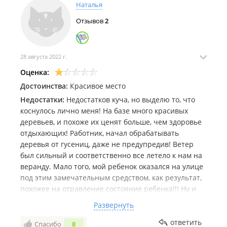
Спасибо за отдых!
Наталья
Отзывов
2
28 августа 2022 г.
Оценка:
Достоинства:
Красивое место
Недостатки:
Недостатков куча, но выделю то, что
коснулось лично меня! На базе много красивых
деревьев, и похоже их ценят больше, чем здоровье
отдыхающих! Работник, начал обрабатывать
деревья от гусениц, даже не предупредив! Ветер
был сильный и соответственно все летело к нам на
веранду. Мало того, мой ребенок оказался на улице
под этим замечательным средством, как результат,
похожее на отравление состояние ребенка!!! Ну и
конечно, бассейн, мы своему ребенку запретили
Развернуть
даже подходить к нему, так как совершенно не
фильтруется, просто болото какое-то( Однозначно,
ответить
Спасибо
8