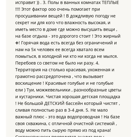
5 000 руб.; 10.07–15.07 — 6 000 руб.; 15.07–31.08 (от 5
исправит )) . 3. Полы в ванных комнатах ТЕПЛЫЕ
суток) — 7 000 руб.; 01.09–10.09 — 6 000 руб.; 10.09–
!!!! Этот фактор ооо очень помогает при
20.09 — 5 000 руб.
просушивании вещей ! В дождливую погоду не
Люкс № 31 — до 2 человек, без веранды:
май–июнь —
секрет ни для кого что влажность высокая, и
4 000 руб.; 01.07–10.07 — 4 500 руб.; 10.07–15.07 — 5
000 руб.; 15.07–31.08 (от 5 суток) — 6 000 руб.; 01.09–
иметь место в доме где можно высушить вещи ,
10.09 — 5 000 руб.; 10.09–20.09 — 4 500 руб.
на базе отдыха - это дорогого стоит ! Это жирный
Эконом № 2 — до 4 человек, с верандой (общие
➕! Горячая вода есть всегда без ограничений и
удобства):
июль (01.07–10.07) — 4 000 руб.; 10.07–15.07
нам на 5х человек ее всегда хватало всем
— 4 500 руб.; 15.07–31.08 (от 5 суток) — 5 300 руб.;
помыться, в холодной ни кто ни когда не мылся.
01.09–10.09 — 4 500 руб.; 10.09–20.09 — 4 000 руб.
Перебоев со светом не было ни разу. 4.
Дополнительная информация:
Территория на столько красивая, ухоженная и
Вместимость:
стоимость рассчитана на 4 человека
грамотно рассредоточена , что вызывает
(номера № 8–22 рассчитаны на 5 человек), включая
восхищение ! Красивые голубые и не голубые
детей от 5 лет.
ели ) Туи, можжевельники , разнообразные цветы
Дополнительное место:
размещение ребенка от 5 лет
и кустарники. Чистая хорошая детская площадка
без предоставления спального места — 1 500 руб./
! Не большой ДЕТСКИЙ бассейн который чистят ,
сутки.
Транспорт:
парковка третьей машины в номер — 500
сливая полностью раз в 3-4 дня. 5. Не мало
руб./сутки.
важный плюс - это вода водопроводная ! На базе
Налоги:
туристический налог — 100 руб. в сутки за
своя скважина, с отличной очистной системой ,
номер.
воду можно пить сырую прямо из под крана!
В стоимость проживания включено:
Систематически проводится анализ воды,