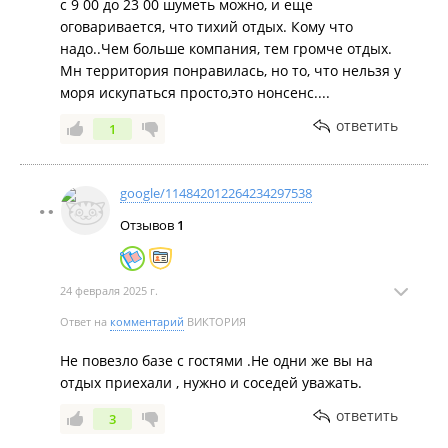
с 9 00 до 23 00 шуметь можно, и еще
оговаривается, что тихий отдых. Кому что
надо..Чем больше компания, тем громче отдых.
Мн территория понравилась, но то, что нельзя у
моря искупаться просто,это нонсенс....
ответить
1
google/114842012264234297538
Отзывов
1
24 февраля 2025 г.
Ответ на
комментарий
ВИКТОРИЯ
Не повезло базе с гостями .Не одни же вы на
отдых приехали , нужно и соседей уважать.
ответить
3