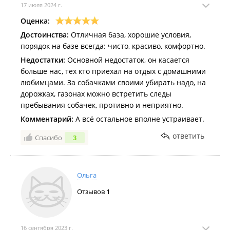
только от покрытия дороги но и от других факторов.
17 июля 2024 г.
)))) В общем огромное спасибо Алексею хозяину
Оценка:
базы за его труд и любовь к своему делу и уважение
к своим гостям, и всей команде Посейдона. Теперь
Достоинства:
Отличная база, хорошие условия,
мы ваши постоянные гости это 100%.
порядок на базе всегда: чисто, красиво, комфортно.
Недостатки:
Основной недостаток, он касается
больше нас, тех кто приехал на отдых с домашними
любимцами. За собачками своими убирать надо, на
дорожках, газонах можно встретить следы
пребывания собачек, противно и неприятно.
Комментарий:
А всё остальное вполне устраивает.
ответить
Спасибо
3
Ольга
Отзывов
1
16 сентября 2023 г.