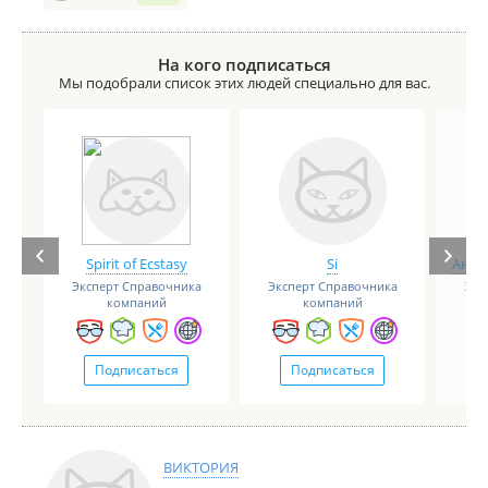
буду всех отговаривать от данной базы...
Комментарий:
в домиках стойкий запах сырости,
На кого подписаться
кран возле домиков, для мойки посуды был сломан,
Мы подобрали список этих людей специально для вас.
нужно приспособиться, чтобы открыть...
Spirit of Ecstasy
Si
Анге
Эксперт Справочника
Эксперт Справочника
Экс
компаний
компаний
Подписаться
Подписаться
ВИКТОРИЯ