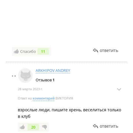
чтоб завтра выезжали .На утро он опять пришел к
нам и сказал собираться в путь в дорогу. Начался
конфликт ,начались разборки ,деньги
соответственно он возвращать не собирался
.Хотели снять домики рядом ,на другой базе ,ну в
сезон всё занято.Ели как мы до жили там ещё сутки
(Больше на эту базу не ногой ,да и не друзьям ,не
знакомым не посоветуем ,только негатив .Второй
ответить
Спасибо
11
год ездим на базу *** один позитив )И ещё первый
год с собаками было можно ,на следующий уже
брали плату
ARKHIPOV ANDREY
Отзывов
1
28 марта 2023 г.
Ответ на
комментарий
ВИКТОРИЯ
взрослые люди, пишите хрень, веселиться только
в клуб
ответить
20