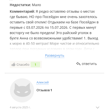
Недостатки:
Мало
Комментарий:
Я редко оставляю отзывы о местах
где бываю, НО про Посейдон мне очень захотелось
оставить свой отклик! Отдыхаем на базе Посейдон в
первые с 03.07.2026 по 15.07.2026. С первых минут
восторгу не было предела! Это райский уголок в
бухте Анна со всевозможными удобствами! 1. Выход
к морю в 40-50 метрах! Море чистое и относительно
теплое при погодных условиях в этом году. Дети с
моря не вылазили ( в солнечные дни). Есть свои
Развернуть
шезлонги которых в общем то всем хватало. 2.
ответить
Спасибо
1
Арендовывали 5 ти местный дом номер 22 и
двухместный номер 32. Домики двухэтажные , все с
видом на море, с панорамными окнами на втором
этаже , три спальных места на втором этаже и 2
Алексей
спальных места на первом. Минус - двухспальные
Отзывов
1
кровати в нашем домике были НЕ двуспальные , а
полутораспальные шириной 140 см. Это критично ,
но не приносит полного комфорта во время сна
двух взрослых и если не худеньких людей)) Но я
4 августа 2025 г.