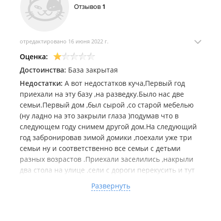
Отзывов
1
отредактировано 16 июня 2022 г.
Оценка:
Достоинства:
База закрытая
Недостатки:
А вот недостатков куча,Первый год
приехали на эту базу ,на разведку.Было нас две
семьи.Первый дом ,был сырой ,со старой мебелью
(ну ладно на это закрыли глаза )подумав что в
следующем году снимем другой дом.На следующий
год забронировав зимой домики ,поехали уже три
семьи ну и соответственно все семьи с детьми
разных возрастов .Приехали заселились ,накрыли
два стола на улице ,сели с дороги перекусить и тут
началось.Громко не разговаривайте ,соседи
Развернуть
жалуются .Мы объяснили что мы приехали
отдыхать ,а не спать ,либо читать газету,как это
делали соседи)Ну Алексей не слышал нас ,сказал