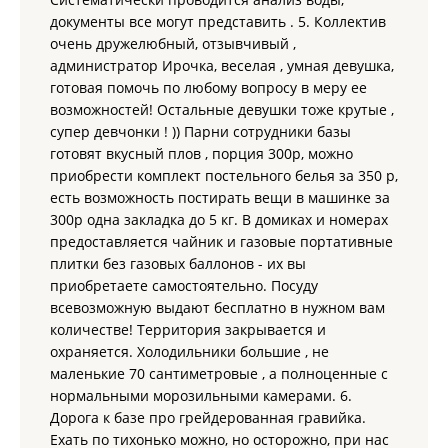
документы все могут представить . 5. Коллектив
Индивидуальные мангальные зоны возле каждого
домика;
очень дружелюбный, отзывчивый ,
Круглосуточная подача питьевой воды из скважины;
администратор Ирочка, веселая , умная девушка,
Детский неглубокий бассейн;
готовая помочь по любому вопросу в меру ее
Парковка непосредственно у домиков;
возможностей! Остальные девушки тоже крутые ,
Душевые блоки с горячей водой.
супер девчонки ! )) Парни сотрудники базы
Платные предложения:
готовят вкусный плов , порция 300р, можно
приобрести комплект постельного белья за 350 р,
Экскурсии к островам на катере;
Дайвинг под руководством инструктора;
есть возможность постирать вещи в машинке за
Аренда постельного белья (350 руб. за комплект);
300р одна закладка до 5 кг. В домиках и номерах
Прокат пластиковых лодок;
предоставляется чайник и газовые портативные
Прокат настольного тенниса и спортивного инвентаря;
плитки без газовых баллонов - их вы
Продажа газовых баллонов для плит (150 руб.).
приобретаете самостоятельно. Посуду
Правила проживания:
всевозможную выдают бесплатно в нужном вам
количестве! Территория закрывается и
Расчетный час:
заезд — с 14:00, выезд — до 12:00.
Режим тишины:
территория предназначена для
охраняется. Холодильники большие , не
спокойного семейного отдыха. Прослушивание музыки
маленькие 70 сантиметровые , а полноценные с
запрещено. Пребывание шумных компаний и лиц в
нормальными морозильными камерами. 6.
состоянии сильного алкогольного опьянения не
Дорога к базе про грейдерованная гравийка.
допускается.
Дополнительные гости:
Ехать по тихонько можно, но осторожно, при нас
посещение территории