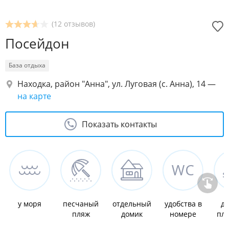
(12 отзывов)
Посейдон
База отдыха
Находка, район "Анна", ул. Луговая (с. Анна), 14
—
на карте
Показать контакты
у моря
песчаный
отдельный
удобства в
де
пляж
домик
номере
пл