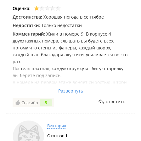
Оценка:
Достоинства:
Хорошая погода в сентябре
Недостатки:
Только недостатки
Комментарий:
Жили в номере 9. В корпусе 4
двухэтажных номера, слышать вы будете всех,
потому что стены из фанеры, каждый шорох,
каждый шаг, благодаря акустики, усиливается во сто
раз.
Постель платная, каждую кружку и сбитую тарелку
вы берете под запись.
В номере на первом этаже воняет сыростью, шторы
все в плесени. Номер очень грязный, полы, стекла,
Развернуть
никогда не мылись. Везде мухи, пауки, паутина.
ответить
Спасибо
5
Подушки, пледы - все только на выброс. Как не
позорно такое вообще предлагать гостям?! Кухня на
улице, мухи, комары и осы вас просто одолеют. Из
крана бежит ледяная вода.
Виктория
В туалете теплый пол, душевая кабина грязная, по
Отзывов
1
краям раковины плесень. Теплой воды хватает