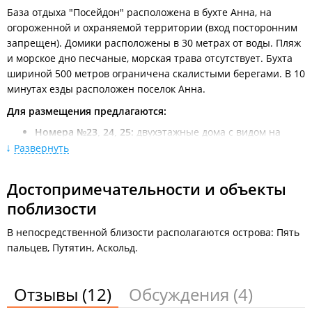
База отдыха "Посейдон" расположена в бухте Анна, на
огороженной и охраняемой территории (вход посторонним
запрещен). Домики расположены в 30 метрах от воды. Пляж
и морское дно песчаные, морская трава отсутствует. Бухта
шириной 500 метров ограничена скалистыми берегами. В 10
минутах езды расположен поселок Анна.
Для размещения предлагаются:
Номера №23, 24, 25:
двухэтажные дома с видом на
бухту. На каждом этаже — двуспальная кровать,
Развернуть
телевизор, санузел с душем и титаном. Предусмотрена
кухонная зона (холодильник, одноконфорочная газовая
плита, электрочайник, стол, стулья) и индивидуальный
Достопримечательности и объекты
мангал.
поблизости
Номера №8–22:
рассчитаны на 5 человек. Оснащены
кондиционером, панорамным окном, верандой и
В непосредственной близости располагаются острова: Пять
санузлом с подогревом пола.
Номера №27–30:
двухэтажные дома вместимостью до 4
пальцев, Путятин, Аскольд.
человек без веранды.
Дополнительно:
кухонная посуда выдается бесплатно по
Отзывы
(12)
Обсуждения
(4)
запросу. Стоимость комплекта постельного белья — 350 руб.