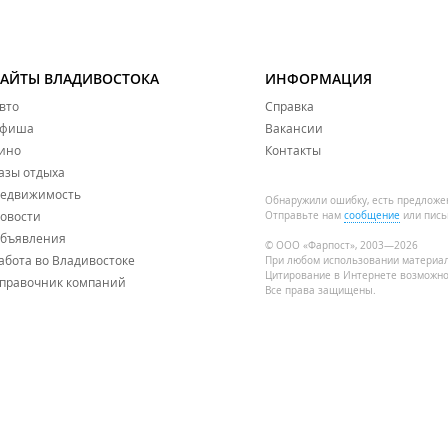
САЙТЫ ВЛАДИВОСТОКА
ИНФОРМАЦИЯ
вто
Справка
фиша
Вакансии
ино
Контакты
азы отдыха
едвижимость
Обнаружили ошибку, есть предложе
овости
Отправьте нам
сообщение
или пись
бъявления
© ООО «Фарпост», 2003—2026
абота во Владивостоке
При любом использовании материа
Цитирование в Интернете возможно
правочник компаний
Все права защищены.