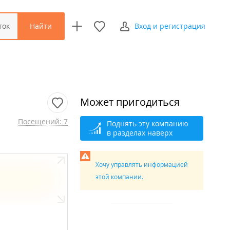
Найти
ток
Вход и регистрация
Может пригодиться
Посещений: 7
Поднять эту компанию
в разделах наверх
Хочу управлять информацией
этой компании.