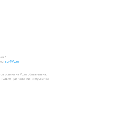
ния?
мо:
spr@VL.ru
лов
ссылка на VL.ru
обязательна.
 только при наличии гиперссылки.