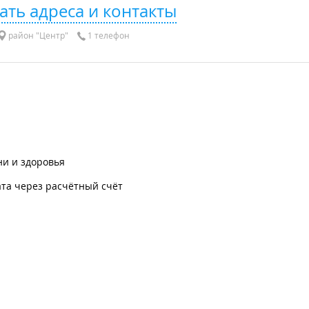
ать адреса и контакты
район "Центр"
1 телефон
ни и здоровья
та через расчётный счёт