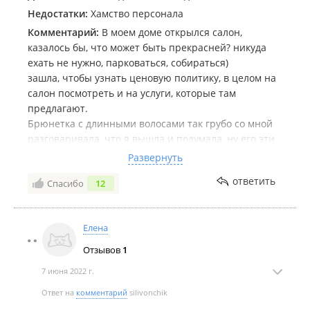
Недостатки:
Хамство персонала
Комментарий:
В моем доме открылся салон,
казалось бы, что может быть прекрасней? никуда
ехать не нужно, парковаться, собираться)
зашла, чтобы узнать ценовую политику, в целом на
салон посмотреть и на услуги, которые там
предлагают.
Брюнетка с длинными волосами так грубо со мной
разговаривала, что я вышла и подумала, ну его эти
удобства, даже не зайду.
Развернуть
Салон красоты-это сфера услуг, научитесь
ответить
Спасибо
12
разговаривать с людьми! Вежливость это часть
вашей работы.
А с таким отношением вы далеко не уедите.
Елена
Отзывов
1
7 июня 2022 г.
Ответ на
комментарий
silivonchik