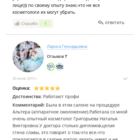
лице))) по своему опыту знаю,что не все
косметологи их могут убрать.
ответить
Спасибо
1
Лариса Геннадьевна
Отзывов
7
20 июля 2019 г.
Оценка:
Достоинства:
Работают профи
Комментарий:
Была в этом салоне на процедуре
Альтера (аппаратное омоложение).Работала со мной
очень опытный косметолог Григорьева Наталья
Викторовна.У доктора столько дипломов,целая
стена славы, это говорит о том,что все,что
предлагается в салоне,доктор делать умеет и не