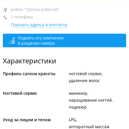
район "Третья рабочая", ул. Тобольская, 11
район "Третья рабочая"
2 телефона
3-й подъезд, 1-й этаж
Показать адреса и контакты
+7 953 227-46-34
+7 914 979-33-55
Поднять эту компанию
в разделах наверх
сегодня закрыто
Характеристики
Профиль салона красоты
ногтевой сервис
удаление волос
Ногтевой сервис
маникюр
наращивание ногтей
педикюр
Уход за лицом и телом
LPG
аппаратный массаж