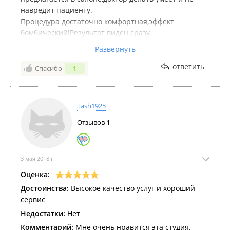
навредит пациенту.
Процедура достаточно комфортная,эффект
бомбический!Результат виден сразу.
А эффект от данной процедуры должен
Развернуть
увеличиваться в течение нескольких месяцев, жду
волшебных перемен.
ответить
Спасибо
1
Рекомендую и врача и процедуру.
Tash1925
Отзывов
1
3 мая 2018 г.
Оценка:
Достоинства:
Высокое качество услуг и хороший
сервис
Недостатки:
Нет
Комментарий:
Мне очень нравится эта студия.