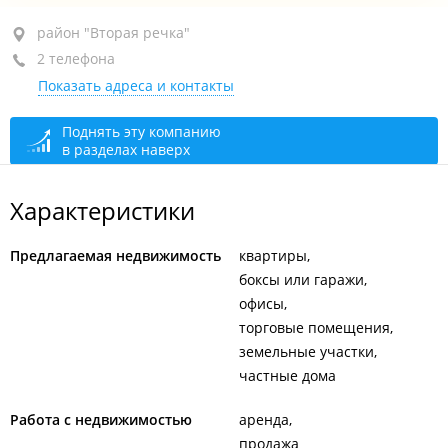
район "Вторая речка", ул. Енисейская, 7/1
район "Вторая речка"
2 телефона
БЦ "Меридиан", оф. 510
Показать адреса и контакты
+7 951 000-51-97
+7 914 703-51-61
Поднять эту компанию
в разделах наверх
сегодня закрыто
Характеристики
Предлагаемая недвижимость
квартиры
боксы или гаражи
офисы
торговые помещения
земельные участки
частные дома
Работа с недвижимостью
аренда
продажа