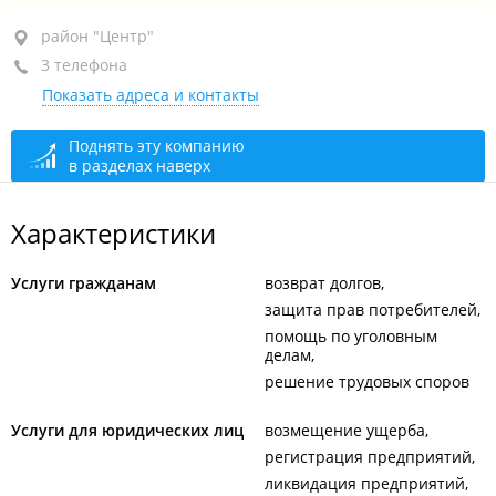
район "Центр", ул. Суханова, 6Б
район "Центр"
3 телефона
1-й этаж, оф. 1
Показать адреса и контакты
+7 (423) 243-30-43
+7 (423) 240-34-29
факс
Поднять эту компанию
в разделах наверх
+7 (423) 240-47-47
закрыто, откроется в 09:00
Характеристики
Услуги гражданам
возврат долгов
защита прав потребителей
помощь по уголовным
делам
решение трудовых споров
Услуги для юридических лиц
возмещение ущерба
регистрация предприятий
ликвидация предприятий,