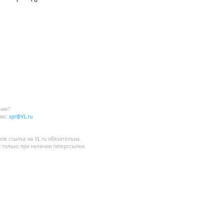
ния?
мо:
spr@VL.ru
лов
ссылка на VL.ru
обязательна.
 только при наличии гиперссылки.