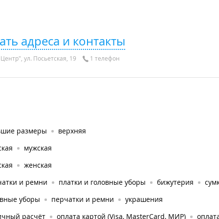
ать адреса и контакты
Центр", ул. Посьетская, 19
1 телефон
ьшие размеры
верхняя
ская
мужская
ская
женская
чатки и ремни
платки и головные уборы
бижутерия
сум
овные уборы
перчатки и ремни
украшения
ичный расчёт
оплата картой (Visa, MasterCard, МИР)
оплата