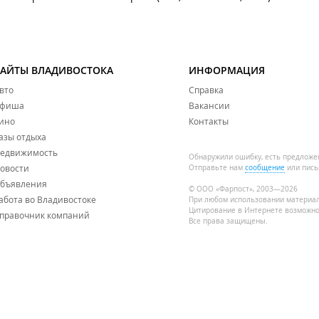
САЙТЫ ВЛАДИВОСТОКА
ИНФОРМАЦИЯ
вто
Справка
фиша
Вакансии
ино
Контакты
азы отдыха
едвижимость
Обнаружили ошибку, есть предложе
овости
Отправьте нам
сообщение
или пись
бъявления
© ООО «Фарпост», 2003—2026
абота во Владивостоке
При любом использовании материа
Цитирование в Интернете возможно
правочник компаний
Все права защищены.