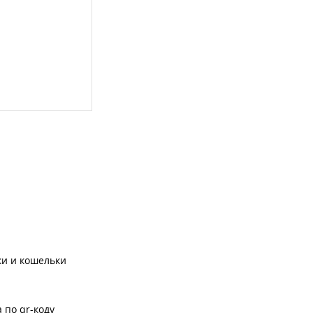
ки и кошельки
 по qr-коду