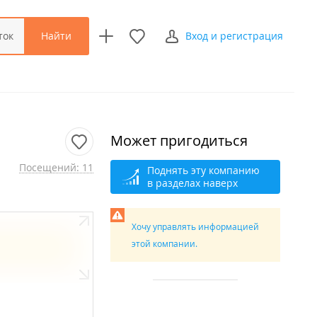
Найти
ток
Вход и регистрация
Может пригодиться
Посещений: 11
Поднять эту компанию
в разделах наверх
Хочу управлять информацией
этой компании.