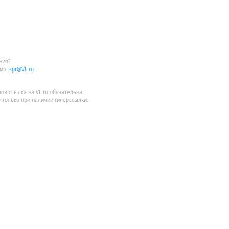
ния?
мо:
spr@VL.ru
лов
ссылка на VL.ru
обязательна.
 только при наличии гиперссылки.