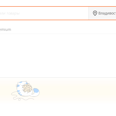
Владивос
emium