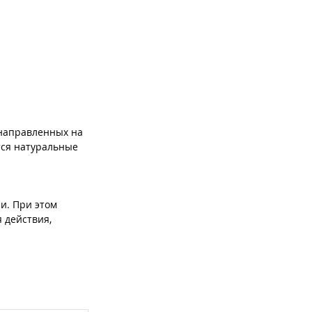
 направленных на
тся натуральные
и. При этом
 действия,