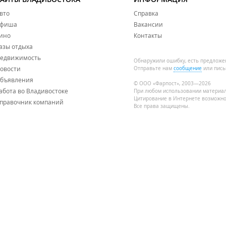
вто
Справка
фиша
Вакансии
ино
Контакты
азы отдыха
едвижимость
Обнаружили ошибку, есть предложе
овости
Отправьте нам
сообщение
или пись
бъявления
© ООО «Фарпост», 2003—2026
абота во Владивостоке
При любом использовании материа
Цитирование в Интернете возможно
правочник компаний
Все права защищены.