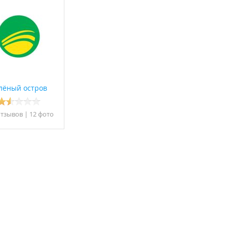
лёный остров
отзывов
|
12 фото