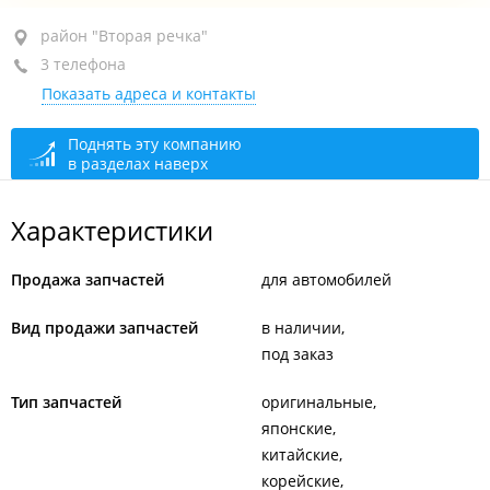
район "Вторая речка", ул. Волжская, 1 стр. 16
район "Вторая речка"
3 телефона
+7 (423) 208-30-08
Показать адреса и контакты
+7 984 198-30-08
+7 984 196-95-35
Поднять эту компанию
в разделах наверх
сегодня закрыто
Характеристики
Продажа запчастей
для автомобилей
Вид продажи запчастей
в наличии
под заказ
Тип запчастей
оригинальные
японские
китайские
корейские