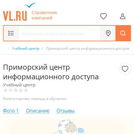
Справочник
компаний
ник
/
Учебный центр
/
Приморский центр информационного доступа
Приморский центр
информационного доступа
Учебный центр
Репетиторство, помощь в обучении
Фото
1
Описание
Отзывы