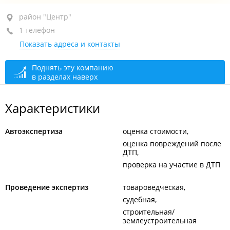
район "Центр", ул. Нерчинская, 10
район "Центр"
1 телефон
оф. 106
Показать адреса и контакты
+7 924 739-55-55
Зимний режим работы
открыто: 09:00–17:00
Поднять эту компанию
в разделах наверх
Летний режим работы
открыто, закроется через 44
мин.
Характеристики
Автоэкспертиза
оценка стоимости
оценка повреждений после
ДТП
проверка на участие в ДТП
Проведение экспертиз
товароведческая
судебная
строительная/
землеустроительная