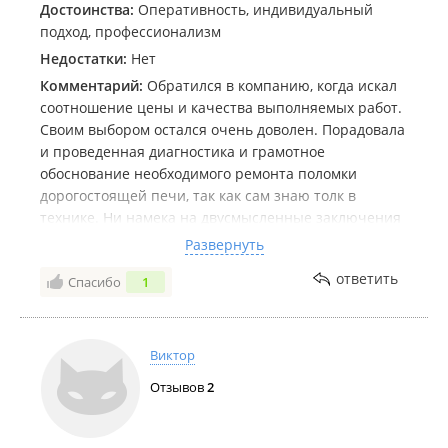
Достоинства:
Оперативность, индивидуальный
подход, профессионализм
Недостатки:
Нет
Комментарий:
Обратился в компанию, когда искал
соотношение цены и качества выполняемых работ.
Своим выбором остался очень доволен. Порадовала
и проведенная диагностика и грамотное
обоснование необходимого ремонта поломки
дорогостоящей печи, так как сам знаю толк в
технике. Ни намека на двусмысленные заключения
или желание "скосить шару". Теперь есть доверие, в
Развернуть
фирму может позвонить мать и и ни ей, ни мне не
ответить
Спасибо
1
нужно стыковаться, чтоб контролировать или
переживать за оплату и результат. Отдельное
большое спасибо за понимание и отзывчивость
мастеров! Два раза пришлось переносить
Виктор
посещение мастера по моей вине, бывают
Отзывов
2
обстоятельства по работе и самочувствия родных.
Желаю Вам процветания и всех благ! Очень
приятно было иметь с вами дело!