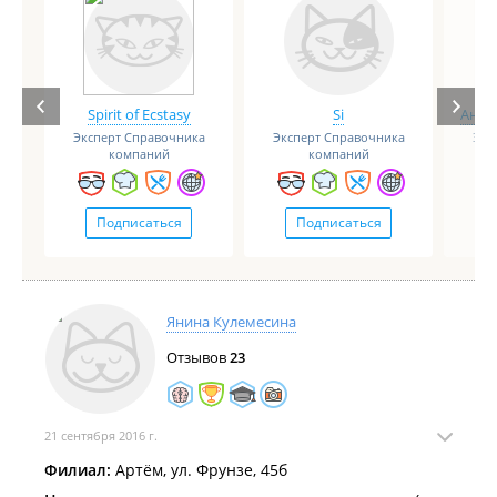
Spirit of Ecstasy
Si
Анге
Эксперт Справочника
Эксперт Справочника
Экс
компаний
компаний
Подписаться
Подписаться
Янина Кулемесина
Отзывов
23
21 сентября 2016 г.
Филиал:
Артём, ул. Фрунзе, 45б