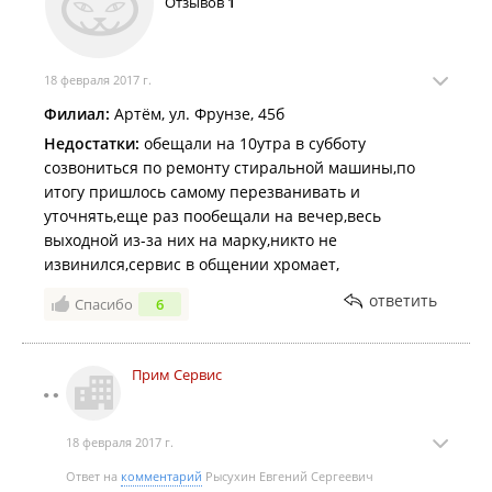
Отзывов
1
18 февраля 2017 г.
Филиал:
Артём, ул. Фрунзе, 45б
Недостатки:
обещали на 10утра в субботу
созвониться по ремонту стиральной машины,по
итогу пришлось самому перезванивать и
уточнять,еще раз пообещали на вечер,весь
выходной из-за них на марку,никто не
извинился,сервис в общении хромает,
ответить
Спасибо
6
Прим Сервис
18 февраля 2017 г.
Ответ на
комментарий
Рысухин Евгений Сергеевич