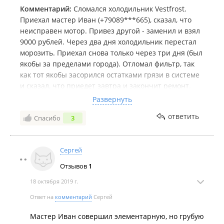
Комментарий:
Сломался холодильник Vestfrost.
Приехал мастер Иван (+79089***665), сказал, что
неисправен мотор. Привез другой - заменил и взял
9000 рублей. Через два дня холодильник перестал
морозить. Приехал снова только через три дня (был
якобы за пределами города). Отломал фильтр, так
как тот якобы засорился остатками грязи в системе
и сказал, что приедет завтра и закончит ремонт.
Назавтра Не приехал и телефон Недоступен.
Развернуть
Диспетчер фирмы (2744022) один день отвечал, что
ответить
Спасибо
3
сам не может найти этого мастера, а на второй день
- услышав голос клиента бросил трубку и далее на
звонки не отвечает!!!
Сергей
Отзывов
1
18 октября 2019 г.
Ответ на
комментарий
Сергей
Мастер Иван совершил элементарную, но грубую