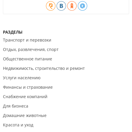
Агентство недвижимости "
Дмитрия Шайхлисламова
";
Торговая компания "
Russky Bakels
";
Торговая компания "
Vertera-DV
";
РАЗДЕЛЫ
Строительная компания "
СМА-97
";
Транспорт и перевозки
Сервисная компания "
iT-Wizards
";
Отдых, развлечения, спорт
Сервисная компания "
ВсеГрузы. РФ
";
Общественное питание
Торгово-сервисная компания "
Дальвизио
";
Недвижимость, строительство и ремонт
Торгово-сервисная компания "
Liberty
";
Услуги населению
Производственная компания "
Центр робототехники
";
Финансы и страхование
Консалтинговая компания "
ИП Козловская Е. С.
";
Снабжение компаний
Транспортная компания "
Вилар
";
Для бизнеса
Транспортная компания "
СДМ-Групп
";
Домашние животные
Транспортная компания "
Русан Логистик
";
Красота и уход
Завод "
Западный
";