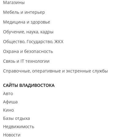
Магазины
Полиграфия "
Доминант
";
Мебель и интерьер
Событийное агентство "
EventStreet
";
Медицина и здоровье
Тренинговый центр "
Приди к мечте
";
Обучение, наука, кадры
Государственное учреждение "
Управление
Общество, Государство, ЖКХ
Федеральной Службы по Аккредитации по
Охрана и безопасность
Дальневосточному Федеральному Округу
".
Связь и IT технологии
Салоны красоты и косметологические кабинеты:
Справочные, оперативные и экстренные службы
Частный кабинет "
МиоФлекс
";
Частный кабинет "
Кабинет лечения головокружения
";
САЙТЫ ВЛАДИВОСТОКА
Авто
Салон ногтевого сервиса "
Дарья Войтышева
".
Афиша
​Учебные центры и танцевальные студии:
Кино
Учебный центр "
Alter
";
Базы отдыха
Танцевальная студия "
First Dance
".
Недвижимость
Новости
Точки общественного питания и службы доставки еды: