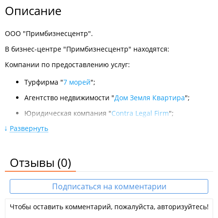
Описание
ООО "Примбизнесцентр".
В бизнес-центре "Примбизнесцентр" находятся:
Компании по предоставлению услуг:
Турфирма "
7 морей
";
Агентство недвижимости "
Дом Земля Квартира
";
Юридическая компания "
Contra Legal Firm
";
Развернуть
Юридическая компания "
ЮрФинГрупп-ДВ
";
Коллекторская компания "
Траст
";
Отзывы
(0)
Сервисная компания "
Единая служба аварийных
комиссаров
";
Подписаться на комментарии
Сертификационный центр "
Русский Регистр
";
Консалтинговая компания "
ИП Карчевская А. А.
";
Чтобы оставить комментарий, пожалуйста, авторизуйтесь!
Консалтинговая компания "
Русан Консалтинг
";