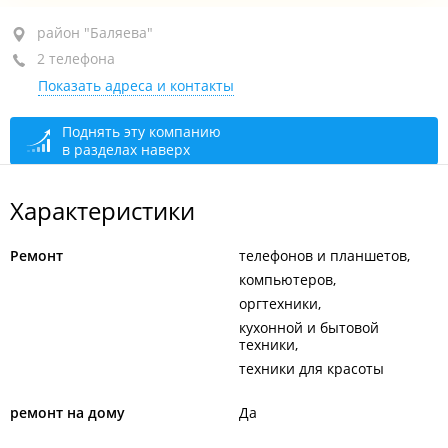
район "Баляева", ул. Луговая, 64
район "Баляева"
2 телефона
оф. 5
Показать адреса и контакты
+7 (423) 258-58-15
+7 908 448-58-15
Поднять эту компанию
в разделах наверх
По предварительному звонку
закрыто, откроется в
10:30
Характеристики
Ремонт
телефонов и планшетов
компьютеров
оргтехники
кухонной и бытовой
техники
техники для красоты
ремонт на дому
Да