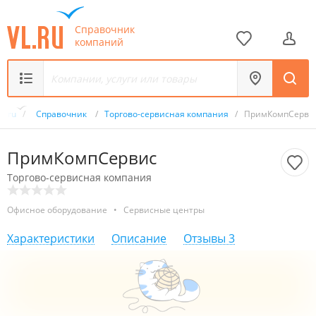
Справочник
компаний
VL.ru
/
Справочник
/
Торгово-сервисная компания
/
ПримКомпСерви
ПримКомпСервис
Торгово-сервисная компания
Офисное оборудование
•
Сервисные центры
Характеристики
Описание
Отзывы
3