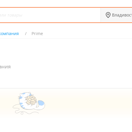
Владивос
 компания
Prime
ания