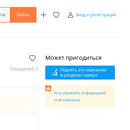
Найти
ток
Вход и регистрация
Может пригодиться
Посещений: 1
Поднять эту компанию
в разделах наверх
Хочу управлять информацией
этой компании.