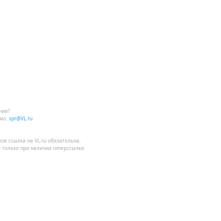
ния?
мо:
spr@VL.ru
лов
ссылка на VL.ru
обязательна.
 только при наличии гиперссылки.