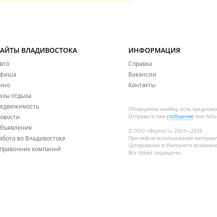
САЙТЫ ВЛАДИВОСТОКА
ИНФОРМАЦИЯ
вто
Справка
фиша
Вакансии
ино
Контакты
азы отдыха
едвижимость
Обнаружили ошибку, есть предложе
овости
Отправьте нам
сообщение
или пись
бъявления
© ООО «Фарпост», 2003—2026
абота во Владивостоке
При любом использовании материа
Цитирование в Интернете возможно
правочник компаний
Все права защищены.