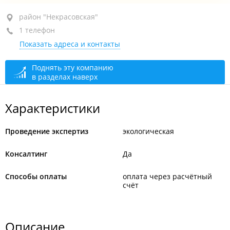
район "Некрасовская", ул. Некрасовская, 88А
район "Некрасовская"
1 телефон
4-й этаж, оф. 4
Показать адреса и контакты
+7 (423) 244-64-56
сегодня закрыто
Поднять эту компанию
в разделах наверх
Характеристики
Проведение экспертиз
экологическая
Консалтинг
Да
Способы оплаты
оплата через расчётный
счёт
Описание