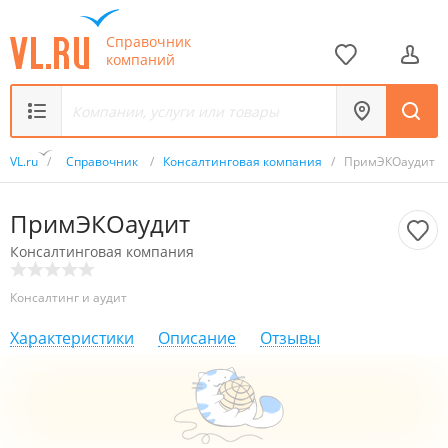
Справочник
компаний
VL.ru
/
Справочник
/
Консалтинговая компания
/
ПримЭКОаудит
ПримЭКОаудит
Консалтинговая компания
Консалтинг и аудит
Характеристики
Описание
Отзывы