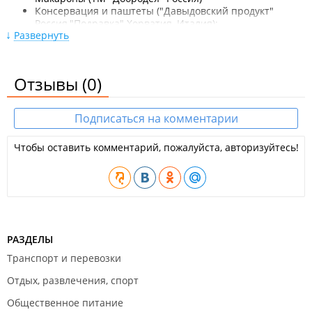
Консервация и паштеты ("Давыдовский продукт"
Россия,"Подравка" Хорватия, Италия);
Развернуть
Продукты быстрого приготовления (ТМ "Арикон"
Россия);
Растворимые напитки (кофе 3 в 1 "Eagle", цикорий ТМ
"Вокруг Света" Россия, кисели в брикетах, имбирный
Отзывы
(0)
напиток "Hotta" Тайланд);
Кондитерские изделия (маршмеллоу (зефир) ТМ
"CorNiche" Филиппины);
Подписаться на комментарии
Варенье (Казахстан).
Работа на прямую от производителя.
Чтобы оставить комментарий, пожалуйста, авторизуйтесь!
ООО "ЭЛИТТОРГ".
РАЗДЕЛЫ
Транспорт и перевозки
Отдых, развлечения, спорт
Общественное питание