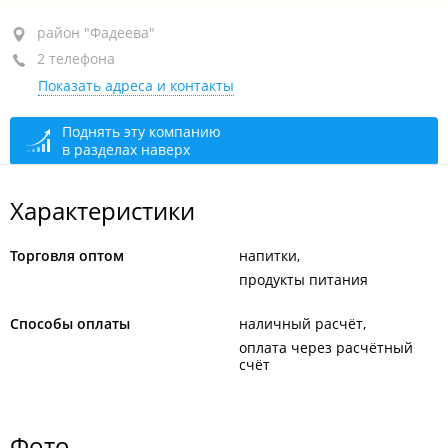
район "Фадеева", ул. Фадеева, 49
район "Фадеева"
2 телефона
склад №9
Показать адреса и контакты
+7 (423) 268-78-59
+7 (423) 259-51-96
Поднять эту компанию
в разделах наверх
сегодня закрыто
Характеристики
Торговля оптом
напитки
продукты питания
Способы оплаты
наличный расчёт
оплата через расчётный
счёт
Фото