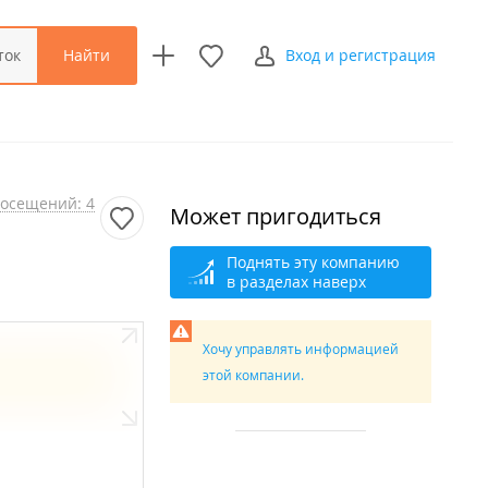
Найти
ток
Вход и регистрация
осещений: 4
Может пригодиться
Поднять эту компанию
в разделах наверх
Хочу управлять информацией
этой компании.