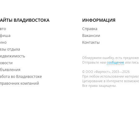
САЙТЫ ВЛАДИВОСТОКА
ИНФОРМАЦИЯ
вто
Справка
фиша
Вакансии
ино
Контакты
азы отдыха
едвижимость
Обнаружили ошибку, есть предложе
овости
Отправьте нам
сообщение
или пись
бъявления
© ООО «Фарпост», 2003—2026
абота во Владивостоке
При любом использовании материа
Цитирование в Интернете возможно
правочник компаний
Все права защищены.