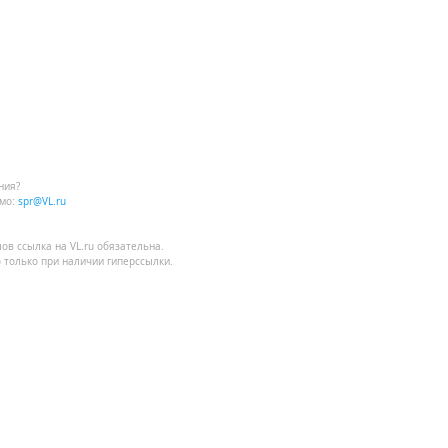
ния?
мо:
spr@VL.ru
лов
ссылка на VL.ru
обязательна.
 только при наличии гиперссылки.