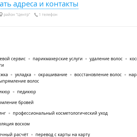
ать адреса и контакты
район "Центр"
1 телефон
евой сервис
парикмахерские услуги
удаление волос
кос
ги
ижка
укладка
окрашивание
восстановление волос
нар
ыпрямление волос
икюр
педикюр
рмление бровей
инг
профессиональный косметологический уход
иляция воском
ичный расчёт
перевод с карты на карту