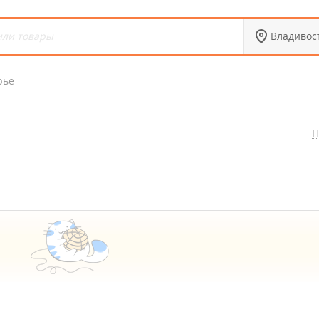
Владивос
рье
П