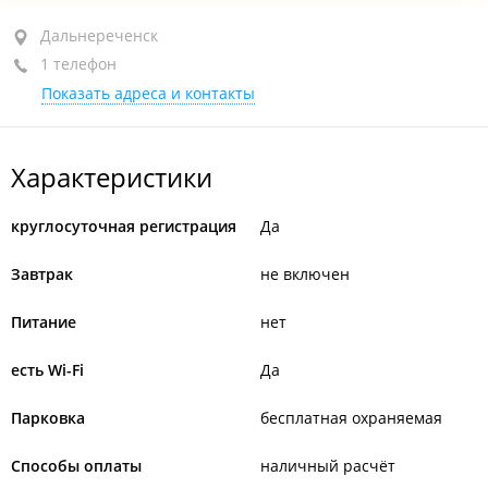
Дальнереченск, ул. Шевченко, 1
Дальнереченск
1 телефон
+7 914 670-45-27
Показать адреса и контакты
круглосуточно
Характеристики
круглосуточная регистрация
Да
Завтрак
не включен
Питание
нет
есть Wi-Fi
Да
Парковка
бесплатная охраняемая
Способы оплаты
наличный расчёт