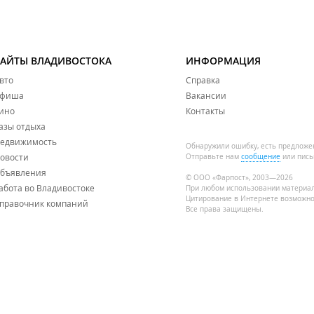
САЙТЫ ВЛАДИВОСТОКА
ИНФОРМАЦИЯ
вто
Справка
фиша
Вакансии
ино
Контакты
азы отдыха
едвижимость
Обнаружили ошибку, есть предложе
овости
Отправьте нам
сообщение
или пись
бъявления
© ООО «Фарпост», 2003—2026
абота во Владивостоке
При любом использовании материа
Цитирование в Интернете возможно
правочник компаний
Все права защищены.