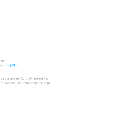
ния?
мо:
spr@VL.ru
лов
ссылка на VL.ru
обязательна.
 только при наличии гиперссылки.