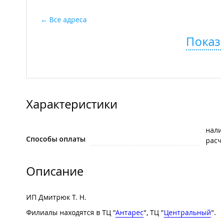
Все адреса
Показ
Характеристики
нал
Способы оплаты
рас
Описание
ИП Дмитрюк Т. Н.
Филиалы находятся в ТЦ "
Антарес
", ТЦ "
Центральный
".