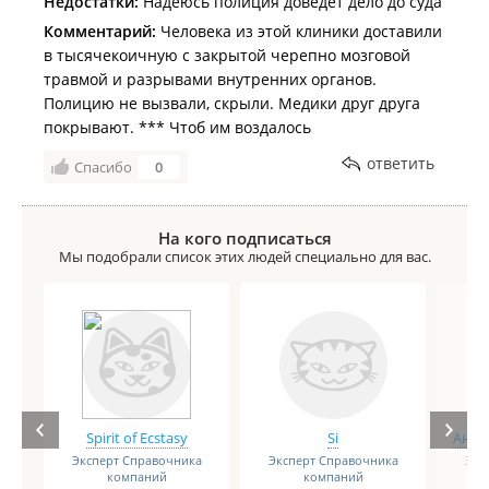
Недостатки:
Надеюсь полиция доведет дело до суда
Комментарий:
Человека из этой клиники доставили
в тысячекоичную с закрытой черепно мозговой
травмой и разрывами внутренних органов.
Полицию не вызвали, скрыли. Медики друг друга
покрывают. *** Чтоб им воздалось
ответить
Спасибо
0
На кого подписаться
Мы подобрали список этих людей специально для вас.
Spirit of Ecstasy
Si
Анге
Эксперт Справочника
Эксперт Справочника
Экс
компаний
компаний