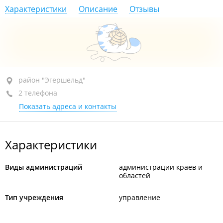
Характеристики
Описание
Отзывы
район "Эгершельд", ул. Стрельникова, 3А
район "Эгершельд"
2 телефона
2-й этаж, каб. 209
Показать адреса и контакты
+7 (423) 241-29-85
+7 968 130-16-98
Характеристики
сегодня закрыто
Виды администраций
администрации краев и
областей
Тип учреждения
управление