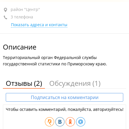
район "Центр", ул. Фонтанная, 57
район "Центр"
3 телефона
+7 (423) 243-30-02
отдел информационно-статистических
Показать адреса и контакты
услуг
+7 (423) 243-25-97
приемная
+7 (423) 243-32-37
административный отдел, отдел кадров
Описание
сегодня закрыто
Территориальный орган Федеральной службы
государственной статистики по Приморскому краю.
Отзывы
(2)
Обсуждения
(1)
Подписаться на комментарии
Чтобы оставить комментарий, пожалуйста, авторизуйтесь!