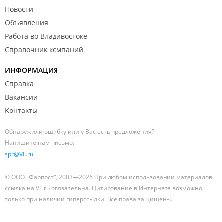
советской химчистке: "Пятна же остплись..." -
Новости
"Носить надо аккуратнее.") Хотим новое,
Объявления
соаоеменное и погрессивное гомударство, значит
Работа во Владивостоке
надо избаляться от такого "совка", простите за
Справочник компаний
просторечие. Ставлю одну звезду, только за то, что
коды таки дали. (написала этот текст на одном
ИНФОРМАЦИЯ
выдохе возмущения и было не лень.)
Справка
Вакансии
Контакты
Обнаружили ошибку или у Вас есть предложения?
Напишите нам письмо:
spr@VL.ru
© ООО "Фарпост", 2003—2026 При любом использовании материалов
ссылка на VL.ru обязательна. Цитирование в Интернете возможно
только при наличии гиперссылки. Все права защищены.