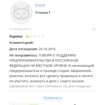
Мария
Отзывов
7
27 октября 2016 г.
Оценка:
Комментарий:
Дата посещения:
24.10.2016
Не понравилось:
ГОВОРЯ О ПОДДЕРЖКЕ
ПРЕДПРИНИМАТЕЛЬСТВА В РОССИЙСКОЙ
ФЕДЕРАЦИИ НА МЕСТНОМ УРОВНЕ! Я-начинающий
предприниматель и проходя стадию оформления,
конечно, хотелось всё сделать правильно и ничего
не упустить, вникнуть в дело с самого начала.
Оформляла всё самостоятельно. На дне открытых
дверей с ИФНС меня любезно проконсультировали
(спасибо огромное за это!) по порядку регистрации.
Развернуть
Одним из пунктов было получение кодов статистики