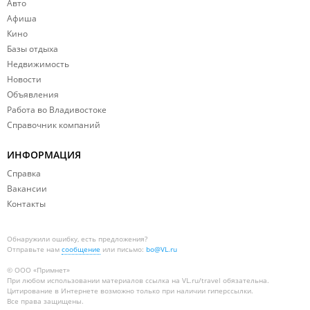
Авто
Афиша
Кино
Базы отдыха
Недвижимость
Новости
Объявления
Работа во Владивостоке
Справочник компаний
ИНФОРМАЦИЯ
Справка
Вакансии
Контакты
Обнаружили ошибку, есть предложения?
Отправьте нам
сообщение
или письмо:
bo@VL.ru
© ООО «Примнет»
При любом использовании материалов
ссылка на VL.ru/travel
обязательна.
Цитирование в Интернете возможно только при наличии гиперссылки.
Все права защищены.