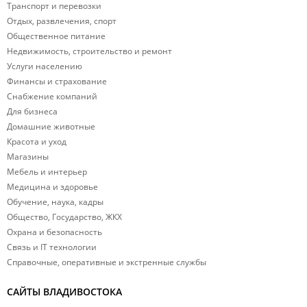
атмосфера, чистый воздух, тёплая вода — всё это делает
Транспорт и перевозки
открываются панорамные виды на Японское море.
птицами. На базах отдыха доступны мангальные зоны,
Посьет комфортным курортом для отдыха с маленькими
Отдых, развлечения, спорт
настольные игры, прокат лодок и спортивного инвентаря.
детьми. Можно покормить чаек, найти морские ракушки, а в
Общественное питание
Недвижимость, строительство и ремонт
лесу — прогуляться по экологическим тропам. Если вы
Услуги населению
ищете спокойное и недорогое место на юге Приморья —
Финансы и страхование
Посьет будет отличным выбором.
Снабжение компаний
Для бизнеса
Домашние животные
Красота и уход
Магазины
Мебель и интерьер
Медицина и здоровье
Обучение, наука, кадры
Общество, Государство, ЖКХ
Охрана и безопасность
Связь и IT технологии
Справочные, оперативные и экстренные службы
САЙТЫ ВЛАДИВОСТОКА