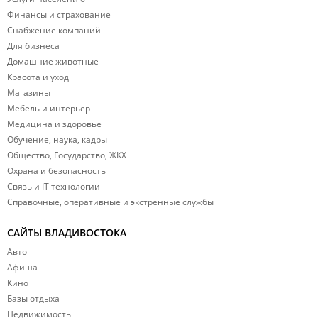
проезд на междугороднем автобусе до Партизанска, а затем
Финансы и страхование
— на такси или попутном транспорте.
Снабжение компаний
Для бизнеса
Домашние животные
Красота и уход
Магазины
Мебель и интерьер
Медицина и здоровье
Обучение, наука, кадры
Общество, Государство, ЖКХ
Охрана и безопасность
Связь и IT технологии
Справочные, оперативные и экстренные службы
САЙТЫ ВЛАДИВОСТОКА
Авто
Афиша
Кино
Базы отдыха
Недвижимость