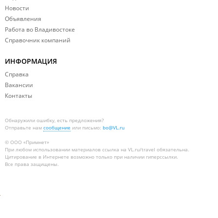
Новости
Объявления
Работа во Владивостоке
Справочник компаний
ИНФОРМАЦИЯ
Справка
Вакансии
Контакты
Обнаружили ошибку, есть предложения?
Отправьте нам
сообщение
или письмо:
bo@VL.ru
© ООО «Примнет»
При любом использовании материалов
ссылка на VL.ru/travel
обязательна.
Цитирование в Интернете возможно только при наличии гиперссылки.
Все права защищены.