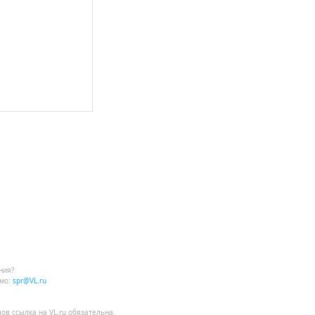
ния?
мо:
spr@VL.ru
лов
ссылка на VL.ru
обязательна.