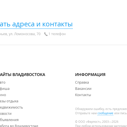
ать адреса и контакты
ьев, ул. Ломоносова, 70
1 телефон
САЙТЫ ВЛАДИВОСТОКА
ИНФОРМАЦИЯ
вто
Справка
фиша
Вакансии
ино
Контакты
азы отдыха
едвижимость
Обнаружили ошибку, есть предложе
овости
Отправьте нам
сообщение
или пись
бъявления
© ООО «Фарпост», 2003—2026
абота во Владивостоке
При любом использовании материа