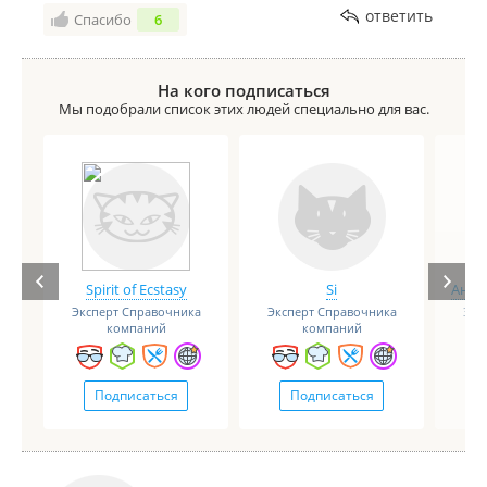
ответить
Спасибо
6
На кого подписаться
Мы подобрали список этих людей специально для вас.
Spirit of Ecstasy
Si
Анге
Эксперт Справочника
Эксперт Справочника
Экс
компаний
компаний
Подписаться
Подписаться