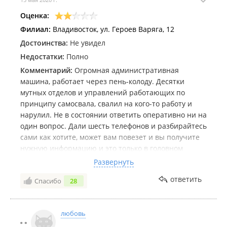
На севере Приморья уже стартовал отопительный сезон – с
детсадов, школ и больниц
.
Оценка:
2024 год
Филиал:
Владивосток, ул. Героев Варяга, 12
Достоинства:
Не увидел
Около 40 километров ветхих тепловых сетей заменят в
Приморье
.
Недостатки:
Полно
Комментарий:
Огромная административная
машина, работает через пень-колоду. Десятки
мутных отделов и управлений работающих по
принципу самосвала, свалил на кого-то работу и
нарулил. Не в состоянии ответить оперативно ни на
один вопрос. Дали шесть телефонов и разбирайтесь
сами как хотите, может вам повезет и вы получите
нужную информацию и это только в головном
офисе. Ответственные руководители бросают
Развернуть
трубки и футболят. В конце концов сбросили на
ответить
Спасибо
28
филиал в г.Артём, хотя сам из Владивостока. На
официальный запрос отвечают всё что угодно
только не суть вопроса. Какая-то блатная контора
любовь
без надзора и контроля.