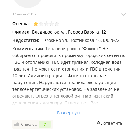
17 июня 2019 г.
Оценка:
Филиал:
Владивосток, ул. Героев Варяга, 12
Недостатки:
Г. Фокино ул. Постникова-16. кв. №22.
Комментарий:
Тепловой район "Фокино".Не
собирается проводить промывку городских сетей по
ГВС и отоплению. ГВС идет грязная, холодная вода
грязная. Не моют сети отопления и ГВС в течении
10 лет. Администрация г. Фокино покрывает
нарушения. Нарушаются правила эксплуатации
теплоэнергетических установок. На заявления не
отвечают. Отвез в Тепловой р-н Партизанский
дополнения к договору. Ответа нет. Все
Федеральные законы, Постановления
Развернуть
правительства трактуют по своему усмотрению
Справка:- КГУП " Примтеплоэнерго" - учредитель
ответить
Спасибо
7
Администрация Приморского края.
Губернатор не знает, что творится в подчиненном