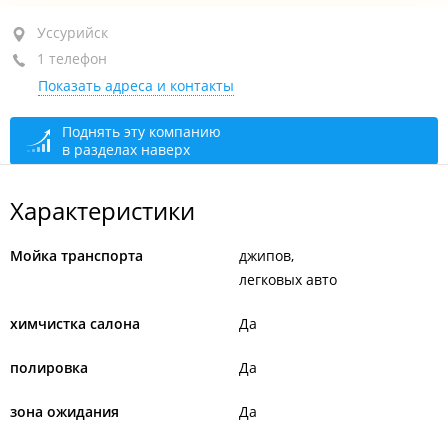
Уссурийск, ул. Чичерина, 148
Уссурийск
1 телефон
+7 924 006-21-11
Показать адреса и контакты
закрыто, откроется в 09:00
Поднять эту компанию
в разделах наверх
Характеристики
Мойка транспорта
джипов
легковых авто
химчистка салона
Да
полировка
Да
зона ожидания
Да