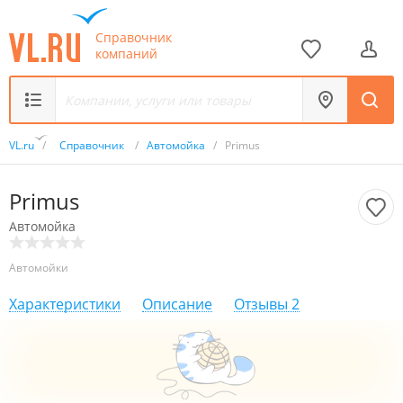
Справочник
компаний
VL.ru
/
Справочник
/
Автомойка
/
Primus
Primus
Автомойка
Автомойки
Характеристики
Описание
Отзывы
2