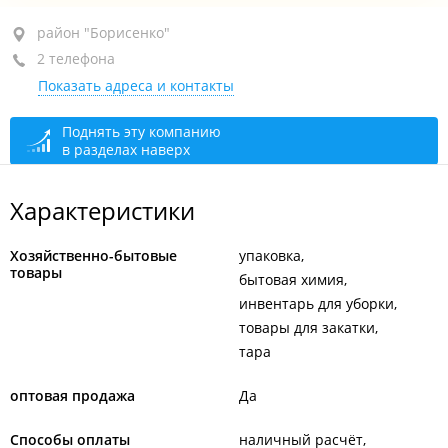
район "Борисенко", ул. Борисенко, 10/7
район "Борисенко"
2 телефона
1-й этаж
Показать адреса и контакты
+7 966 293-42-48
+7 (423) 252-30-82
Поднять эту компанию
в разделах наверх
закрыто, откроется в 09:00
Характеристики
Хозяйственно-бытовые
упаковка
товары
бытовая химия
инвентарь для уборки
товары для закатки
тара
оптовая продажа
Да
Способы оплаты
наличный расчёт