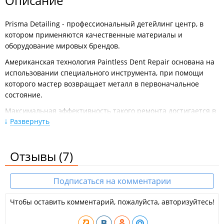
Описание
Prisma Detailing - профессиональный детейлинг центр, в
котором применяются качественные материалы и
оборудование мировых брендов.
Американская технология Paintless Dent Repair основана на
использовании специального инструмента, при помощи
которого мастер возвращает металл в первоначальное
состояние.
Максимальная эффективность такого ремонта достигается в
Развернуть
том случае, если автомобиль ранее не подвергался
перекраске, на месте вмятины сохранилось заводское
лакокрасочное покрытие и время от получения
Отзывы
(7)
повреждения до обращения в ремонт минимально.
Кузовной опыт работы с 2000 года, опыт работы с
Подписаться на комментарии
беспокрасочными повреждениями с 2010 года.
Услуги:
Чтобы оставить комментарий, пожалуйста, авторизуйтесь!
Удаление вмятин на кузове автомобиля без
повреждения лакокрасочного покрытия;