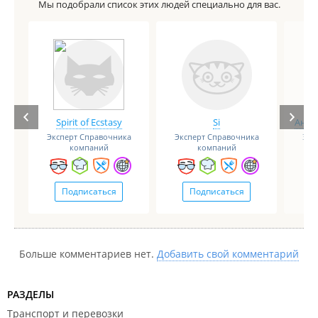
Мы подобрали список этих людей специально для вас.
Spirit of Ecstasy
Si
Анге
Эксперт Справочника
Эксперт Справочника
Экс
компаний
компаний
Подписаться
Подписаться
Больше комментариев нет.
Добавить свой комментарий
РАЗДЕЛЫ
Транспорт и перевозки