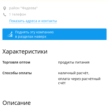
район "Фадеева", ул. Фадеева, 47А стр. 12
район "Фадеева"
1 телефон
+7 924 339-93-10
Показать адреса и контакты
сегодня закрыто
Поднять эту компанию
в разделах наверх
Характеристики
Торговля оптом
продукты питания
Способы оплаты
наличный расчёт
оплата через расчётный
счёт
Описание