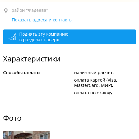
район "Фадеева", ул. Фадеева, 10А
район "Фадеева"
Показать адреса и контакты
1-й этаж
закрыто, откроется в 07:00
Поднять эту компанию
в разделах наверх
Характеристики
Способы оплаты
наличный расчёт
оплата картой (Visa,
MasterCard, МИР)
оплата по qr-коду
Фото