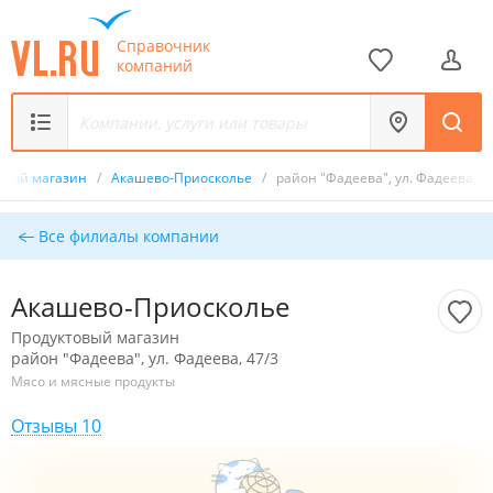
Справочник
компаний
овый магазин
/
Акашево-Приосколье
/
район "Фадеева", ул. Фадеева, 4
Все филиалы компании
Акашево-Приосколье
Продуктовый магазин
район "Фадеева", ул. Фадеева, 47/3
Мясо и мясные продукты
Отзывы 10