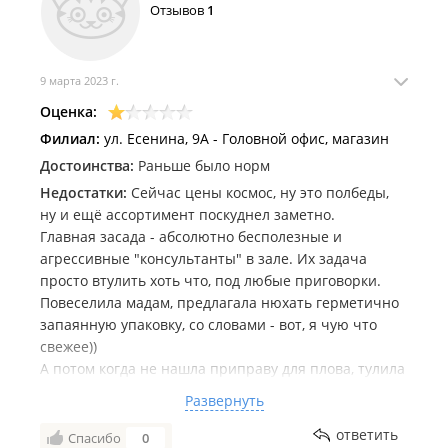
Отзывов
1
9 марта 2023 г.
Оценка:
Филиал:
ул. Есенина, 9А - Головной офис, магазин
Достоинства:
Раньше было норм
Недостатки:
Сейчас цены космос, ну это полбеды,
ну и ещё ассортимент поскуднел заметно.
Главная засада - абсолютно бесполезные и
агрессивные "консультанты" в зале. Их задача
просто втулить хоть что, под любые приговорки.
Повеселила мадам, предлагала нюхать герметично
запаянную упаковку, со словами - вот, я чую что
свежее))
А потом когда не нашла приправу для плова, тулила
вместо неё для шашлыка, типа да оно всё
Развернуть
одинаково..
ответить
Спасибо
0
Комментарий:
Уберите плиз этих бесполезных,