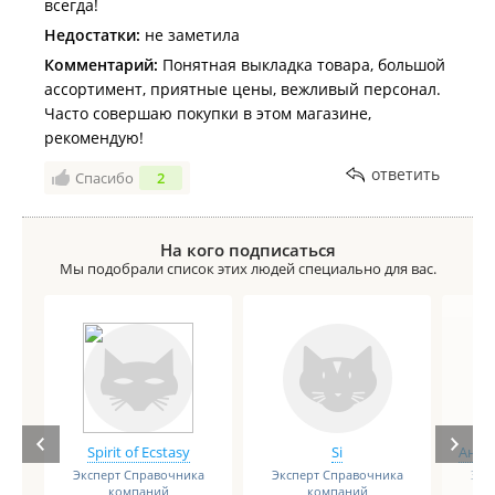
всегда!
Недостатки:
не заметила
Комментарий:
Понятная выкладка товара, большой
ассортимент, приятные цены, вежливый персонал.
Часто совершаю покупки в этом магазине,
рекомендую!
ответить
Спасибо
2
На кого подписаться
Мы подобрали список этих людей специально для вас.
Spirit of Ecstasy
Si
Анге
Эксперт Справочника
Эксперт Справочника
Экс
компаний
компаний