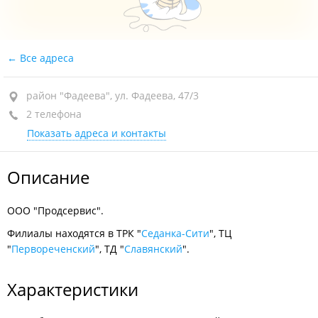
Все адреса
район "Фадеева", ул. Фадеева, 47/3
2 телефона
Показать адреса и контакты
Описание
ООО "Продсервис".
Филиалы находятся в ТРК "
Седанка-Сити
", ТЦ
"
Первореченский
", ТД "
Славянский
".
Характеристики