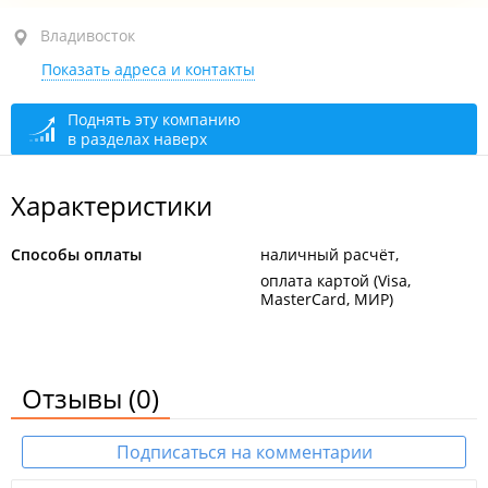
ул. Свердлова, 21 стр. 2
Владивосток
Показать адреса и контакты
закрыто, откроется в 09:00
Поднять эту компанию
в разделах наверх
Характеристики
Способы оплаты
наличный расчёт
оплата картой (Visa,
MasterCard, МИР)
Отзывы
(0)
Подписаться на комментарии