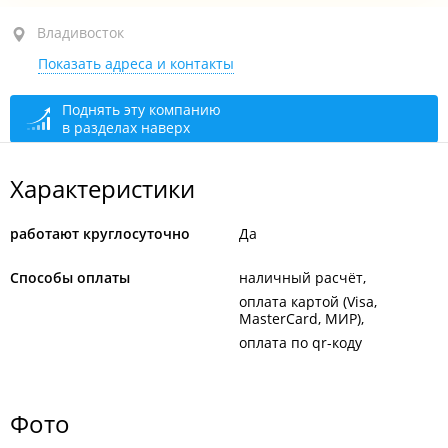
ул. Русская, 17 стр. 5
Владивосток
Показать адреса и контакты
круглосуточно
Поднять эту компанию
в разделах наверх
Характеристики
работают круглосуточно
Да
Способы оплаты
наличный расчёт
оплата картой (Visa,
MasterCard, МИР)
оплата по qr-коду
Фото