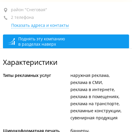
район "Снеговая", ул. Карьерная, 20А стр. 3
район "Снеговая"
2 телефона
+7 914 696-44-55
Показать адреса и контакты
+7 902 524-01-52
сегодня закрыто
Поднять эту компанию
в разделах наверх
Характеристики
Типы рекламных услуг
наружная реклама
реклама в СМИ
реклама в интернете
реклама в помещениях
реклама на транспорте
рекламные конструкции
сувенирная продукция
Широкоформатная печать
баннеры